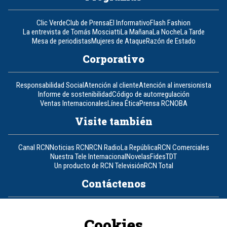
Clic Verde
Club de Prensa
El Informativo
Flash Fashion
La entrevista de Tomás Mosciatti
La Mañana
La Noche
La Tarde
Mesa de periodistas
Mujeres de Ataque
Razón de Estado
Corporativo
Responsabilidad Social
Atención al cliente
Atención al inversionista
Informe de sostenibilidad
Código de autorregulación
Ventas Internacionales
Línea Ética
Prensa RCN
OBA
Visite también
Canal RCN
Noticias RCN
RCN Radio
La República
RCN Comerciales
Nuestra Tele Internacional
Novelas
Fides
TDT
Un producto de RCN Televisión
RCN Total
Contáctenos
Teléfono
+57 (601) 426 92 92
Cookies