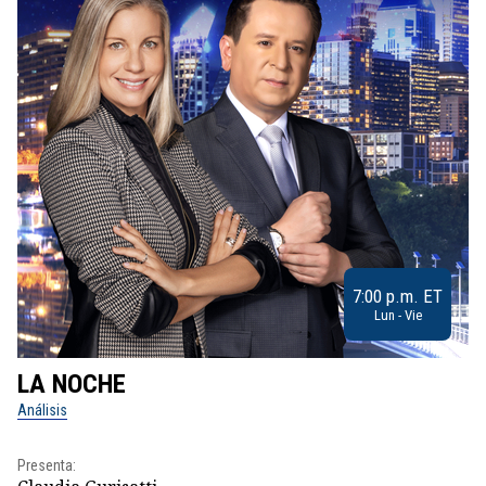
7:00 p.m. ET
Lun - Vie
LA NOCHE
L
Análisis
No
Presenta:
Pr