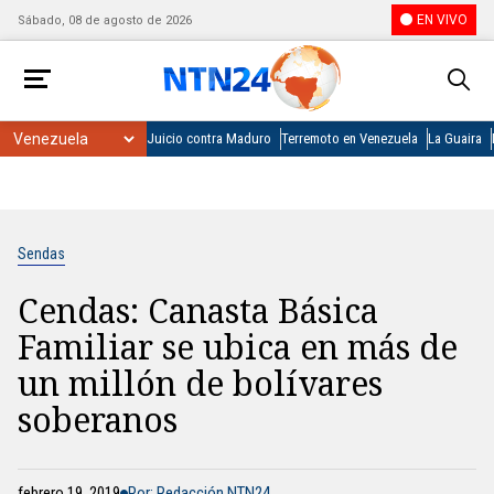
EN VIVO
Sábado, 08 de agosto de 2026
Juicio contra Maduro
Terremoto en Venezuela
La Guaira
Sendas
Cendas: Canasta Básica
Familiar se ubica en más de
un millón de bolívares
soberanos
febrero 19, 2019
Por: Redacción NTN24