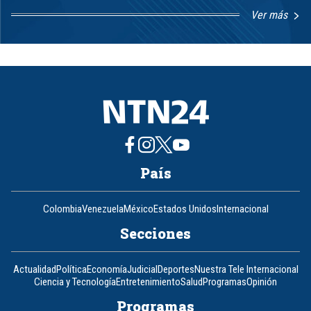
Ver más
Item
1
of
8
País
Colombia
Venezuela
México
Estados Unidos
Internacional
Secciones
Actualidad
Política
Economía
Judicial
Deportes
Nuestra Tele Internacional
Ciencia y Tecnología
Entretenimiento
Salud
Programas
Opinión
Programas