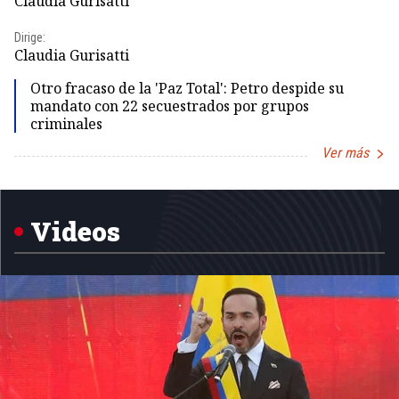
Claudia Gurisatti
Id
Dirige:
Dir
Claudia Gurisatti
Id
Otro fracaso de la 'Paz Total': Petro despide su
mandato con 22 secuestrados por grupos
criminales
Ver más
Item
1
of
5
Videos