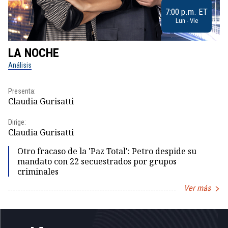
7:00 p.m. ET
Lun - Vie
LA NOCHE
L
Análisis
No
Presenta:
Pr
Claudia Gurisatti
Id
Dirige:
Dir
Claudia Gurisatti
Id
Otro fracaso de la 'Paz Total': Petro despide su
mandato con 22 secuestrados por grupos
criminales
Ver más
Item
1
of
5