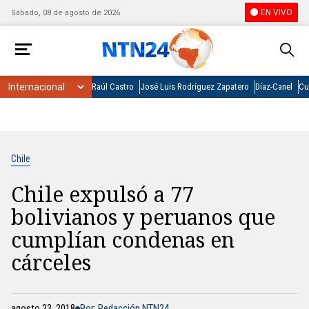
EN VIVO
Sábado, 08 de agosto de 2026
Raúl Castro
José Luis Rodríguez Zapatero
Díaz-Canel
Cu
Chile
Chile expulsó a 77
bolivianos y peruanos que
cumplían condenas en
cárceles
agosto 23, 2018
Por: Redacción NTN24