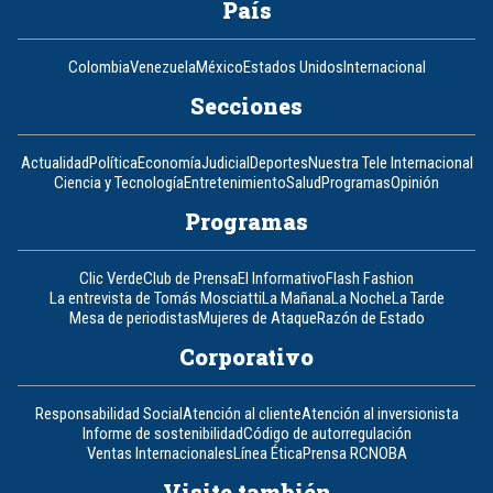
País
Colombia
Venezuela
México
Estados Unidos
Internacional
Secciones
Actualidad
Política
Economía
Judicial
Deportes
Nuestra Tele Internacional
Ciencia y Tecnología
Entretenimiento
Salud
Programas
Opinión
Programas
Clic Verde
Club de Prensa
El Informativo
Flash Fashion
La entrevista de Tomás Mosciatti
La Mañana
La Noche
La Tarde
Mesa de periodistas
Mujeres de Ataque
Razón de Estado
Corporativo
Responsabilidad Social
Atención al cliente
Atención al inversionista
Informe de sostenibilidad
Código de autorregulación
Ventas Internacionales
Línea Ética
Prensa RCN
OBA
Visite también