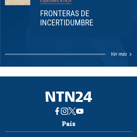
Especiales NTN24
FRONTERAS DE
INCERTIDUMBRE
Ver más
Item
1
of
8
País