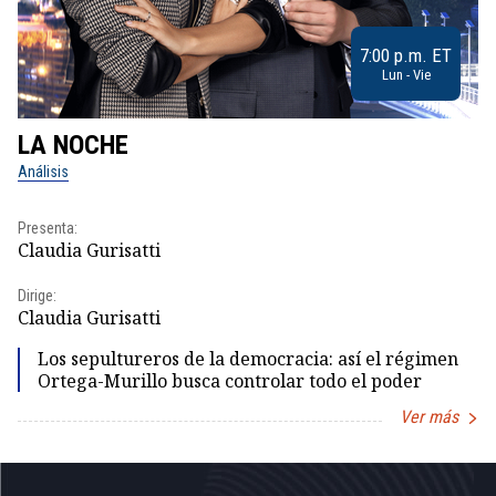
7:00 p.m. ET
Lun - Vie
LA NOCHE
L
Análisis
No
Presenta:
Pr
Claudia Gurisatti
Id
Dirige:
Dir
Claudia Gurisatti
Id
Los sepultureros de la democracia: así el régimen
Ortega-Murillo busca controlar todo el poder
Ver más
Item
1
of