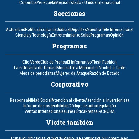
Colombia
Venezuela
México
Estados Unidos
Internacional
Secciones
Actualidad
Política
Economía
Judicial
Deportes
Nuestra Tele Internacional
Ciencia y Tecnología
Entretenimiento
Salud
Programas
Opinión
Programas
Clic Verde
Club de Prensa
El Informativo
Flash Fashion
La entrevista de Tomás Mosciatti
La Mañana
La Noche
La Tarde
Mesa de periodistas
Mujeres de Ataque
Razón de Estado
Corporativo
Responsabilidad Social
Atención al cliente
Atención al inversionista
Informe de sostenibilidad
Código de autorregulación
Ventas Internacionales
Línea Ética
Prensa RCN
OBA
Visite también
Canal RCN
Noticias RCN
RCN Radio
La República
RCN Comerciales