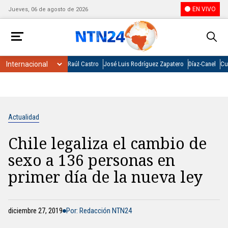
EN VIVO
Jueves, 06 de agosto de 2026
Raúl Castro
José Luis Rodríguez Zapatero
Díaz-Canel
Cu
Actualidad
Chile legaliza el cambio de
sexo a 136 personas en
primer día de la nueva ley
diciembre 27, 2019
Por: Redacción NTN24