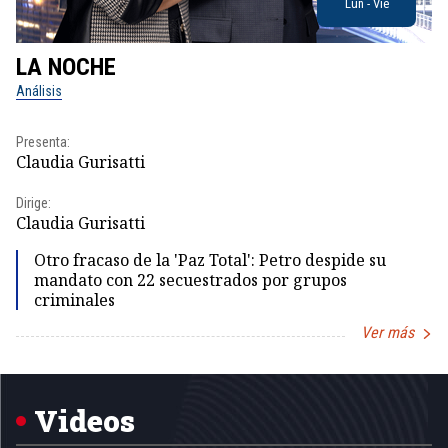
Lun - Vie
LA NOCHE
L
Análisis
No
Presenta:
Pr
Claudia Gurisatti
Id
Dirige:
Dir
Claudia Gurisatti
Id
Otro fracaso de la 'Paz Total': Petro despide su
mandato con 22 secuestrados por grupos
criminales
Ver más
Item
1
of
5
Videos