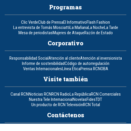
Programas
Clic Verde
Club de Prensa
El Informativo
Flash Fashion
La entrevista de Tomás Mosciatti
La Mañana
La Noche
La Tarde
Mesa de periodistas
Mujeres de Ataque
Razón de Estado
Corporativo
Responsabilidad Social
Atención al cliente
Atención al inversionista
Informe de sostenibilidad
Código de autorregulación
Ventas Internacionales
Línea Ética
Prensa RCN
OBA
Visite también
Canal RCN
Noticias RCN
RCN Radio
La República
RCN Comerciales
Nuestra Tele Internacional
Novelas
Fides
TDT
Un producto de RCN Televisión
RCN Total
Contáctenos
Teléfono
+57 (601) 426 92 92