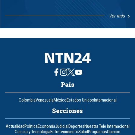
Ver más
Item
1
of
8
País
Colombia
Venezuela
México
Estados Unidos
Internacional
Secciones
Actualidad
Política
Economía
Judicial
Deportes
Nuestra Tele Internacional
Ciencia y Tecnología
Entretenimiento
Salud
Programas
Opinión