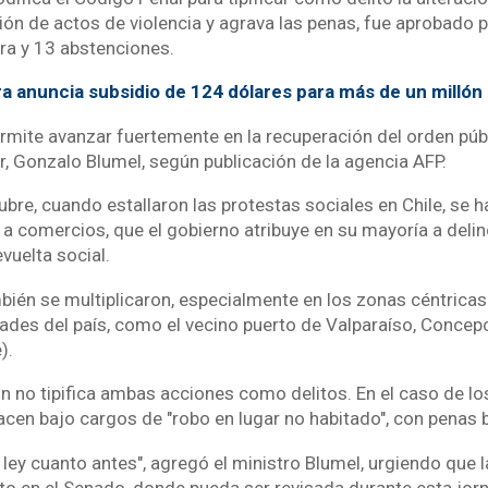
ión de actos de violencia y agrava las penas, fue aprobado 
tra y 13 abstenciones.
a anuncia subsidio de 124 dólares para más de un millón 
rmite avanzar fuertemente en la recuperación del orden públi
or, Gonzalo Blumel, según publicación de la agencia AFP.
bre, cuando estallaron las protestas sociales en Chile, se h
a comercios, que el gobierno atribuye en su mayoría a deli
vuelta social.
bién se multiplicaron, especialmente en los zonas céntricas
ades del país, como el vecino puerto de Valparaíso, Concepc
).
ón no tipifica ambas acciones como delitos. En el caso de l
acen bajo cargos de "robo en lugar no habitado", con penas 
ey cuanto antes", agregó el ministro Blumel, urgiendo que la
to en el Senado, donde pueda ser revisada durante esta jor