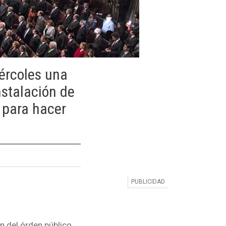
ércoles una
nstalación de
 para hacer
ón del órden público