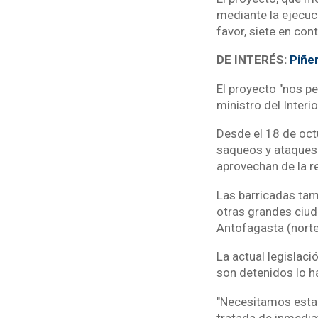
mediante la ejecuc
favor, siete en con
DE INTERÉS:
Piñer
El proyecto "nos pe
ministro del Interi
Desde el 18 de octu
saqueos y ataques 
aprovechan de la re
Las barricadas tam
otras grandes ciud
Antofagasta (norte
La actual legislaci
son detenidos lo h
"Necesitamos esta l
tratada de inmedia