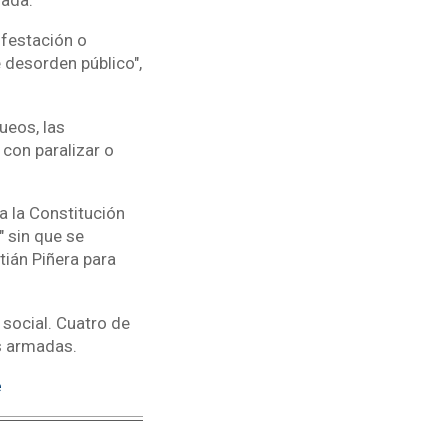
ifestación o
 desorden público",
ueos, las
con paralizar o
a la Constitución
 sin que se
ián Piñera para
 social. Cuatro de
s armadas.
e