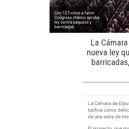
Con 127 votos a favor:
Congreso chileno aprobó
ley contra saqueos y
barricadas
La Cámara 
nueva ley qu
barricadas
La Cámara de Diput
tipifica como delit
de una serie de med
El proyecto, que mo