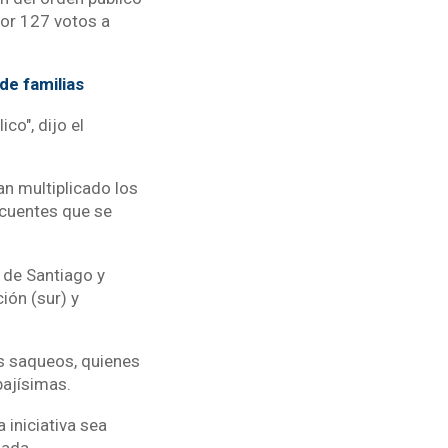
por 127 votos a
de familias
co", dijo el
an multiplicado los
ncuentes que se
 de Santiago y
ión (sur) y
os saqueos, quienes
bajísimas.
 iniciativa sea
nada.