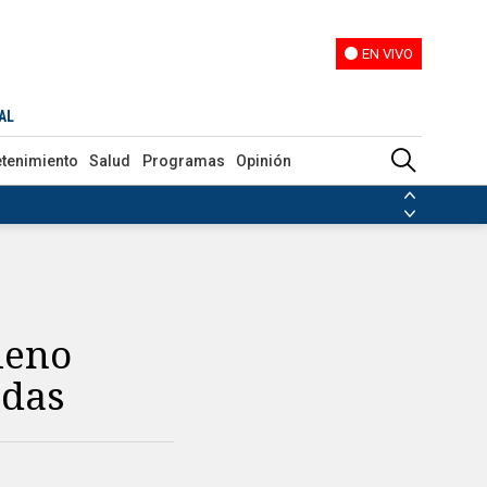
EN VIVO
EN VIVO
AL
etenimiento
Salud
Programas
Opinión
ias de las FARC
ezuela
Nicolás Maduro
Disidencias de las FARC
 en Venezuela
Nicolás Maduro
leno
adas