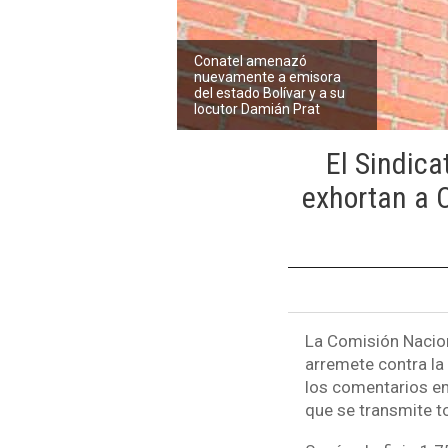
Conatel amenazó
nuevamente a emisora
del estado Bolívar y a su
locutor Damián Prat
El Sindica
exhortan a C
La Comisión Nacio
arremete contra l
los comentarios em
que se transmite t