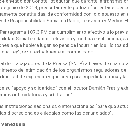
754 enviado por Conatel, aseguran que durante la transmisió
 de junio de 2018, presuntamente podrían fomentar el desc
mamente constituidas, de conformidad con lo dispuesto en e
ey de Responsabilidad Social en Radio, Televisión y Medios E
 Pentagrama 107.3 FM dar cumplimiento efectivo a lo previ
ilidad Social en Radio, Televisión y medios electrónicos, así 
es a que hubiere lugar, so pena de incurrir en los ilícitos a
cha Ley”, reza textualmente el comunicado.
nal de Trabajadores de la Prensa (SNTP) a través de una nota
 intento de intimidación de los organismos reguladores de
libertad de expresión y que sirva para impedir la crítica y la 
on su “apoyo y solidaridad” con el locutor Damián Prat y exh
iones intimidatorias y arbitrarias”.
s instituciones nacionales e internacionales “para que actúe
as discrecionales e ilegales como las denunciadas”.
 Venezuela