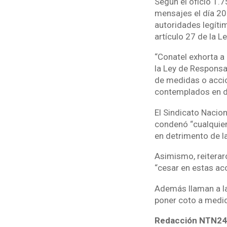
Según el oficio 1.
mensajes el día 20
autoridades legíti
artículo 27 de la L
“Conatel exhorta a
la Ley de Responsab
de medidas o accion
contemplados en di
El Sindicato Nacio
condenó “cualquier
en detrimento de la 
Asimismo, reiterar
“cesar en estas acc
Además llaman a la
poner coto a medid
Redacción NTN24