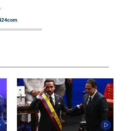
e
TN24com