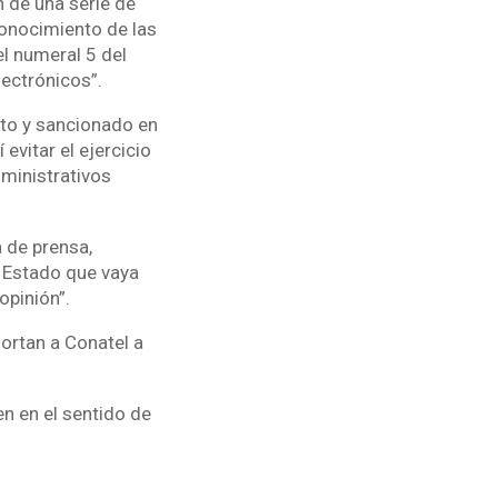
n de una serie de
onocimiento de las
l numeral 5 del
lectrónicos”.
sto y sancionado en
evitar el ejercicio
dministrativos
 de prensa,
l Estado que vaya
opinión”.
ortan a Conatel a
n en el sentido de