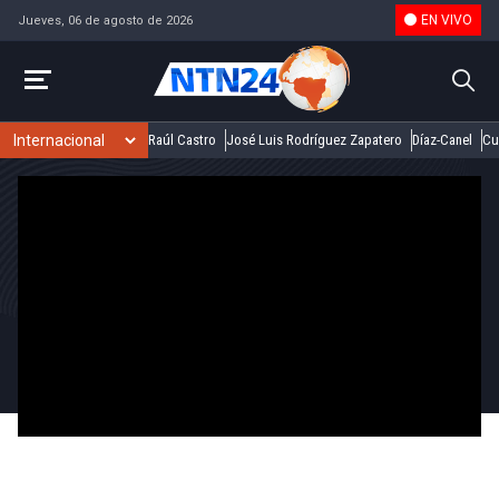
EN VIVO
Jueves, 06 de agosto de 2026
Raúl Castro
José Luis Rodríguez Zapatero
Díaz-Canel
Cu