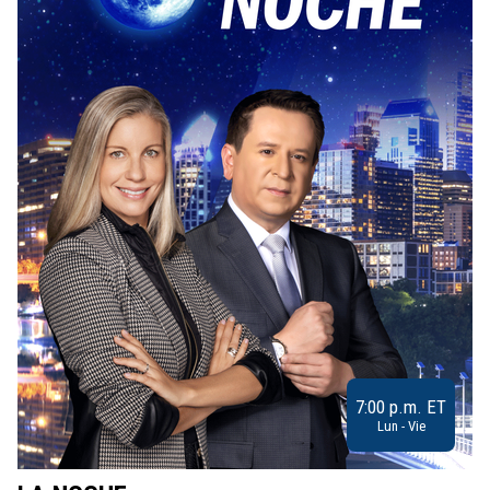
7:00 p.m. ET
Lun - Vie