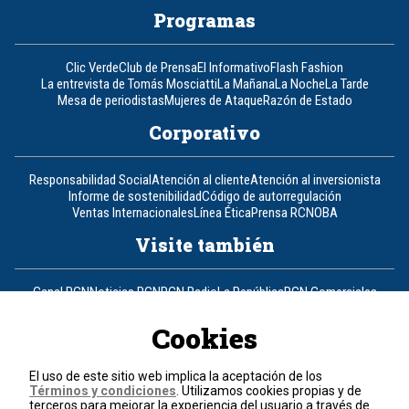
Programas
Clic Verde
Club de Prensa
El Informativo
Flash Fashion
La entrevista de Tomás Mosciatti
La Mañana
La Noche
La Tarde
Mesa de periodistas
Mujeres de Ataque
Razón de Estado
Corporativo
Responsabilidad Social
Atención al cliente
Atención al inversionista
Informe de sostenibilidad
Código de autorregulación
Ventas Internacionales
Línea Ética
Prensa RCN
OBA
Visite también
Canal RCN
Noticias RCN
RCN Radio
La República
RCN Comerciales
Nuestra Tele Internacional
Novelas
Fides
TDT
Un producto de RCN Televisión
RCN Total
Cookies
Contáctenos
El uso de este sitio web implica la aceptación de los
Términos y condiciones
. Utilizamos cookies propias y de
Teléfono
+57 (601) 426 92 92
terceros para mejorar la experiencia del usuario a través de