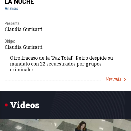
LA NOCHE
L
Análisis
No
Presenta:
Pr
Claudia Gurisatti
Id
Dirige:
Dir
Claudia Gurisatti
Id
Otro fracaso de la 'Paz Total': Petro despide su
mandato con 22 secuestrados por grupos
criminales
Ver más
Item
1
of
5
Videos