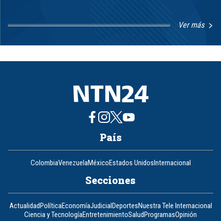
Ver más
Item
1
of
8
País
Colombia
Venezuela
México
Estados Unidos
Internacional
Secciones
Actualidad
Política
Economía
Judicial
Deportes
Nuestra Tele Internacional
Ciencia y Tecnología
Entretenimiento
Salud
Programas
Opinión