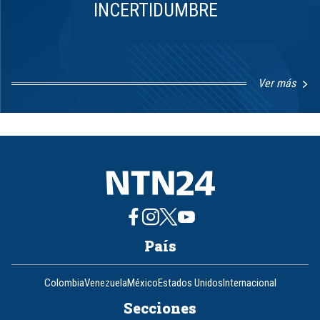
INCERTIDUMBRE
Ver más
Item
1
of
8
País
Colombia
Venezuela
México
Estados Unidos
Internacional
Secciones