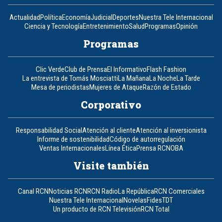
Actualidad
Política
Economía
Judicial
Deportes
Nuestra Tele Internacional
Ciencia y Tecnología
Entretenimiento
Salud
Programas
Opinión
Programas
Clic Verde
Club de Prensa
El Informativo
Flash Fashion
La entrevista de Tomás Mosciatti
La Mañana
La Noche
La Tarde
Mesa de periodistas
Mujeres de Ataque
Razón de Estado
Corporativo
Responsabilidad Social
Atención al cliente
Atención al inversionista
Informe de sostenibilidad
Código de autorregulación
Ventas Internacionales
Línea Ética
Prensa RCN
OBA
Visite también
Canal RCN
Noticias RCN
RCN Radio
La República
RCN Comerciales
Nuestra Tele Internacional
Novelas
Fides
TDT
Un producto de RCN Televisión
RCN Total