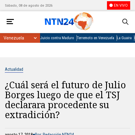
EN VIVO
Sábado, 08 de agosto de 2026
Juicio contra Maduro
Terremoto en Venezuela
La Guaira
Actualidad
¿Cuál será el futuro de Julio
Borges luego de que el TSJ
declarara procedente su
extradición?
agosto 17, 2018
Por: Redacción NTN24