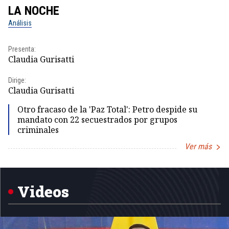
LA NOCHE
L
Análisis
No
Presenta:
Pr
Claudia Gurisatti
Id
Dirige:
Dir
Claudia Gurisatti
Id
Otro fracaso de la 'Paz Total': Petro despide su
mandato con 22 secuestrados por grupos
criminales
Ver más
Item
1
of
5
Videos