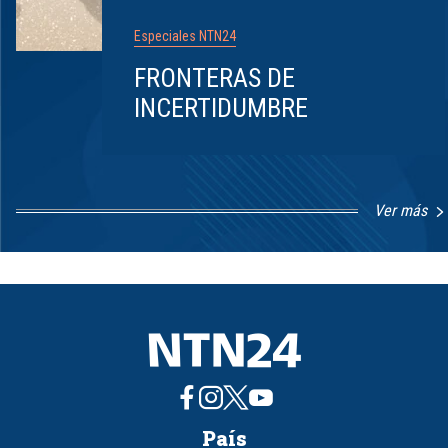
Especiales NTN24
FRONTERAS DE
INCERTIDUMBRE
Ver más
Item
1
of
8
País