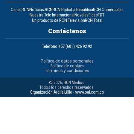
Canal RCN
Noticias RCN
RCN Radio
La República
RCN Comerciales
Nuestra Tele Internacional
Novelas
Fides
TDT
Un producto de RCN Televisión
RCN Total
Contáctenos
Teléfono
+57 (601) 426 92 92
Política de datos personales
Política de cookies
Términos y condiciones
© 2026, RCN Medios.
Todos los derechos reservados.
Organización Ardila Lülle - www.oal.com.co