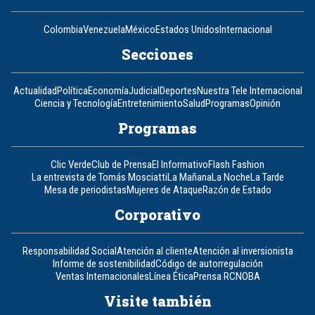
Colombia
Venezuela
México
Estados Unidos
Internacional
Secciones
Actualidad
Política
Economía
Judicial
Deportes
Nuestra Tele Internacional
Ciencia y Tecnología
Entretenimiento
Salud
Programas
Opinión
Programas
Clic Verde
Club de Prensa
El Informativo
Flash Fashion
La entrevista de Tomás Mosciatti
La Mañana
La Noche
La Tarde
Mesa de periodistas
Mujeres de Ataque
Razón de Estado
Corporativo
Responsabilidad Social
Atención al cliente
Atención al inversionista
Informe de sostenibilidad
Código de autorregulación
Ventas Internacionales
Línea Ética
Prensa RCN
OBA
Visite también