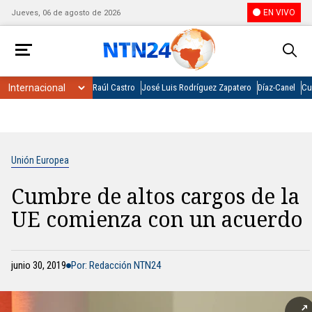
EN VIVO
Jueves, 06 de agosto de 2026
Raúl Castro
José Luis Rodríguez Zapatero
Díaz-Canel
Cu
Unión Europea
Cumbre de altos cargos de la
UE comienza con un acuerdo
junio 30, 2019
Por: Redacción NTN24