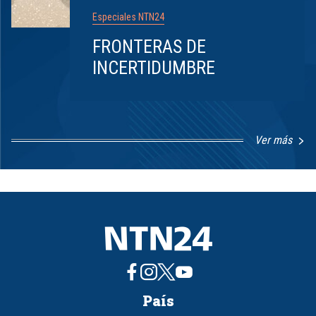
Especiales NTN24
FRONTERAS DE
INCERTIDUMBRE
Ver más
Item
1
of
8
País