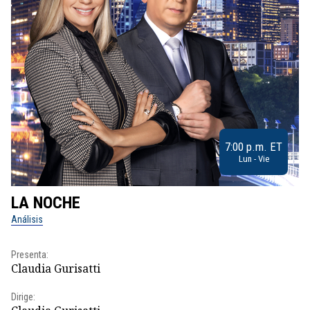
7:00 p.m. ET
Lun - Vie
LA NOCHE
L
Análisis
No
Presenta:
Pr
Claudia Gurisatti
Id
Dirige:
Dir