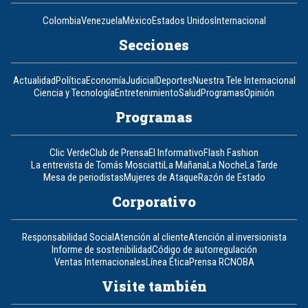
Colombia
Venezuela
México
Estados Unidos
Internacional
Secciones
Actualidad
Política
Economía
Judicial
Deportes
Nuestra Tele Internacional
Ciencia y Tecnología
Entretenimiento
Salud
Programas
Opinión
Programas
Clic Verde
Club de Prensa
El Informativo
Flash Fashion
La entrevista de Tomás Mosciatti
La Mañana
La Noche
La Tarde
Mesa de periodistas
Mujeres de Ataque
Razón de Estado
Corporativo
Responsabilidad Social
Atención al cliente
Atención al inversionista
Informe de sostenibilidad
Código de autorregulación
Ventas Internacionales
Línea Ética
Prensa RCN
OBA
Visite también