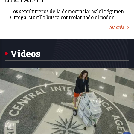
Claudia Gurisatti
Id
Los sepultureros de la democracia: así el régimen
Ortega-Murillo busca controlar todo el poder
Ver más
Item
1
of
5
Videos