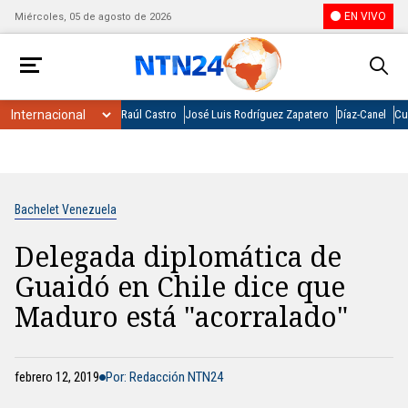
EN VIVO
Miércoles, 05 de agosto de 2026
Raúl Castro
José Luis Rodríguez Zapatero
Díaz-Canel
Cu
Bachelet Venezuela
Delegada diplomática de
Guaidó en Chile dice que
Maduro está "acorralado"
febrero 12, 2019
Por: Redacción NTN24