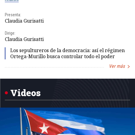
Presenta:
Pr
Claudia Gurisatti
Id
Dirige:
Dir
Claudia Gurisatti
Id
Los sepultureros de la democracia: así el régimen
Ortega-Murillo busca controlar todo el poder
Ver más
Item
1
of
5
Videos