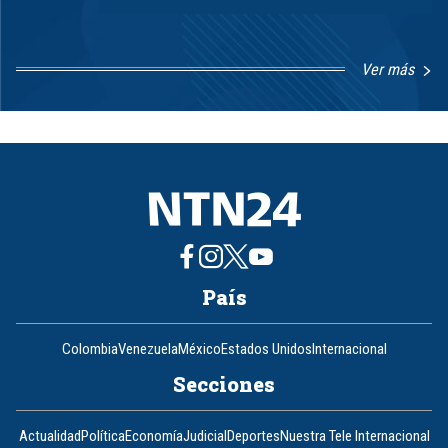
Ver más
Item
1
of
8
País
Colombia
Venezuela
México
Estados Unidos
Internacional
Secciones
Actualidad
Política
Economía
Judicial
Deportes
Nuestra Tele Internacional