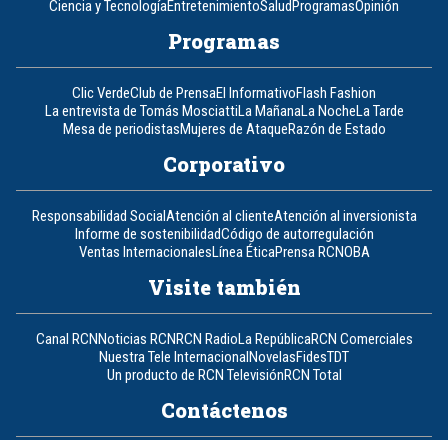
Ciencia y Tecnología
Entretenimiento
Salud
Programas
Opinión
Programas
Clic Verde
Club de Prensa
El Informativo
Flash Fashion
La entrevista de Tomás Mosciatti
La Mañana
La Noche
La Tarde
Mesa de periodistas
Mujeres de Ataque
Razón de Estado
Corporativo
Responsabilidad Social
Atención al cliente
Atención al inversionista
Informe de sostenibilidad
Código de autorregulación
Ventas Internacionales
Línea Ética
Prensa RCN
OBA
Visite también
Canal RCN
Noticias RCN
RCN Radio
La República
RCN Comerciales
Nuestra Tele Internacional
Novelas
Fides
TDT
Un producto de RCN Televisión
RCN Total
Contáctenos