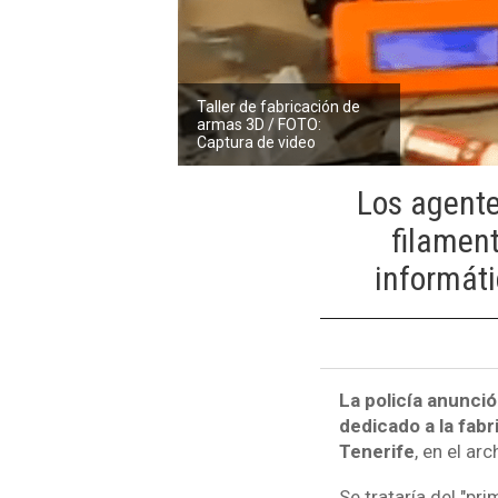
Taller de fabricación de
armas 3D / FOTO:
Captura de video
Los agente
filamen
informáti
La policía anunció
dedicado a la fab
Tenerife
, en el ar
Se trataría del "pr