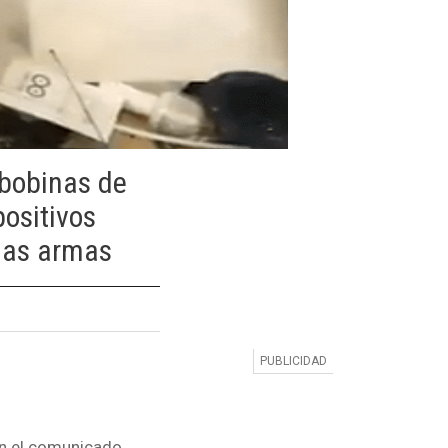
 bobinas de
ositivos
 las armas
gún el comunicado