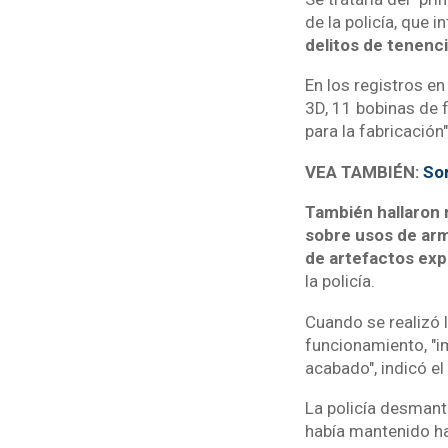
de la policía, que 
delitos de tenenci
En los registros en
3D, 11 bobinas de 
para la fabricación"
VEA TAMBIÉN:
Sor
También hallaron 
sobre usos de arm
de artefactos exp
la policía.
Cuando se realizó 
funcionamiento, "i
acabado", indicó e
La policía desmante
había mantenido ha