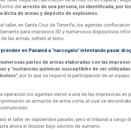
informó del
arresto de una persona, no identificada, por l
a ilícita de armas y depósito de explosivos.
 el taller, en Santa Cruz de Tenerife, los agentes confiscaro
filamento para impresora 3D y numerosos dispositivos infor
 de las armas, señaló el texto.
prenden en Panamá a "narcogato" intentando pasar drog
numerosas partes de armas elaboradas con las impresor
as y "sustancias químicas susceptibles de ser utilizadas 
losivos"
, por lo que se requirió la participación de un equip
la operación los agentes vieron a una de las impresoras en 
mprimiendo un armazón de arma corta, el cual se encontrab
l comunicado.
ló el taller en septiembre pasado, pero el tribunal a cargo d
sta ahora el dossier bajo secreto de sumario.