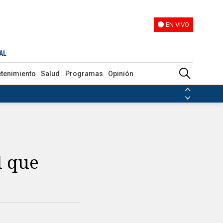
EN VIVO
EN VIVO
AL
etenimiento
Salud
Programas
Opinión
ias de las FARC
ezuela
Nicolás Maduro
Disidencias de las FARC
 en Venezuela
Nicolás Maduro
l que