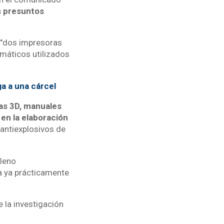
os presuntos
n "dos impresoras
máticos utilizados
a a una cárcel
as 3D, manuales
en la elaboración
o antiexplosivos de
pleno
a ya prácticamente
e la investigación