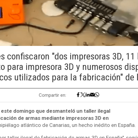
s confiscaron "dos impresoras 3D, 11
to para impresora 3D y numerosos disp
cos utilizados para la fabricación" de
Compartir en:
 este domingo que desmanteló un taller ilegal
ricación de armas mediante impresoras 3D en
chipiélago atlántico de Canarias, un hecho inédito en España.
imer taller ilegal de fabricación de armas 3D en España", se