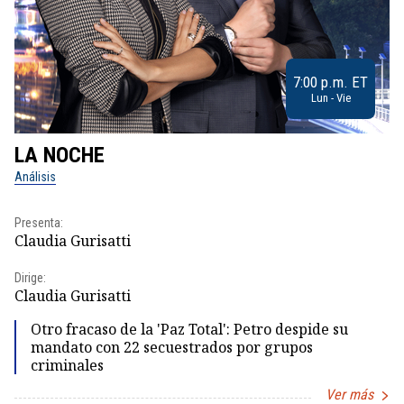
7:00 p.m. ET
Lun - Vie
LA NOCHE
L
Análisis
No
Presenta:
Pr
Claudia Gurisatti
Id
Dirige:
Dir
Claudia Gurisatti
Id
Otro fracaso de la 'Paz Total': Petro despide su
mandato con 22 secuestrados por grupos
criminales
Ver más