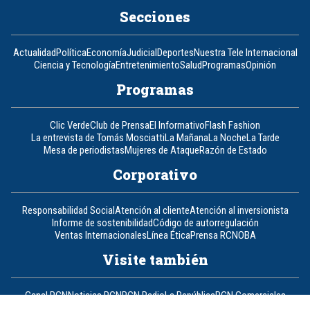
Secciones
Actualidad
Política
Economía
Judicial
Deportes
Nuestra Tele Internacional
Ciencia y Tecnología
Entretenimiento
Salud
Programas
Opinión
Programas
Clic Verde
Club de Prensa
El Informativo
Flash Fashion
La entrevista de Tomás Mosciatti
La Mañana
La Noche
La Tarde
Mesa de periodistas
Mujeres de Ataque
Razón de Estado
Corporativo
Responsabilidad Social
Atención al cliente
Atención al inversionista
Informe de sostenibilidad
Código de autorregulación
Ventas Internacionales
Línea Ética
Prensa RCN
OBA
Visite también
Canal RCN
Noticias RCN
RCN Radio
La República
RCN Comerciales
Nuestra Tele Internacional
Novelas
Fides
TDT