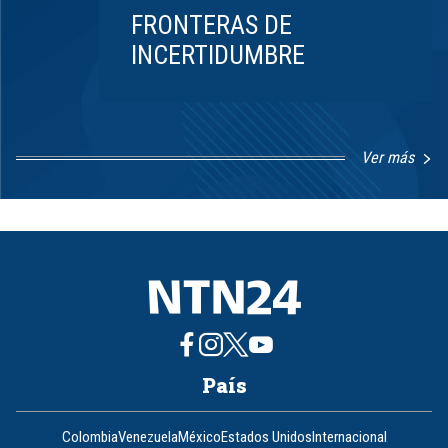
FRONTERAS DE
INCERTIDUMBRE
Ver más
Item
1
of
8
País
Colombia
Venezuela
México
Estados Unidos
Internacional