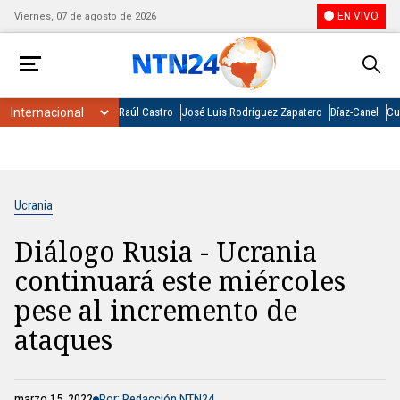
EN VIVO
Viernes, 07 de agosto de 2026
Raúl Castro
José Luis Rodríguez Zapatero
Díaz-Canel
Cu
Ucrania
Diálogo Rusia - Ucrania
continuará este miércoles
pese al incremento de
ataques
marzo 15, 2022
Por: Redacción NTN24