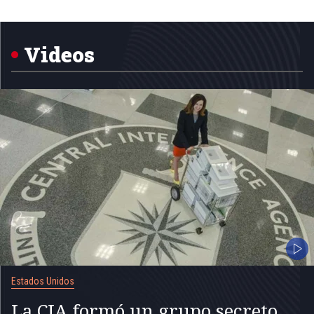
Item
1
of
5
Videos
Estados Unidos
La CIA formó un grupo secreto