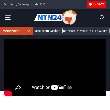
EN VIVO
Domingo, 09 de agosto de 2026
Juicio contra Maduro
Terremoto en Venezuela
La Guaira