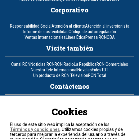
Corporativo
Responsabilidad Social
Atención al cliente
Atención al inversionista
Informe de sostenibilidad
Código de autorregulación
Ventas Internacionales
Línea Ética
Prensa RCN
OBA
Visite también
Canal RCN
Noticias RCN
RCN Radio
La República
RCN Comerciales
Nuestra Tele Internacional
Novelas
Fides
TDT
Un producto de RCN Televisión
RCN Total
Contáctenos
Teléfono
+57 (601) 426 92 92
Cookies
Política de datos personales
Política de cookies
El uso de este sitio web implica la aceptación de los
Términos y condiciones
Términos y condiciones
. Utilizamos cookies propias y de
terceros para mejorar la experiencia del usuario a través de