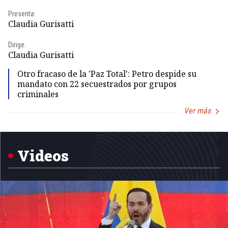
Presenta:
Pr
Claudia Gurisatti
Id
Dirige:
Dir
Claudia Gurisatti
Id
Otro fracaso de la 'Paz Total': Petro despide su
mandato con 22 secuestrados por grupos
criminales
Ver más
Item
1
of
5
Videos