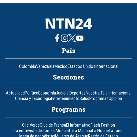
8
País
Colombia
Venezuela
México
Estados Unidos
Internacional
Secciones
Actualidad
Política
Economía
Judicial
Deportes
Nuestra Tele Internacional
Ciencia y Tecnología
Entretenimiento
Salud
Programas
Opinión
Programas
Clic Verde
Club de Prensa
El Informativo
Flash Fashion
La entrevista de Tomás Mosciatti
La Mañana
La Noche
La Tarde
Mesa de periodistas
Mujeres de Ataque
Razón de Estado