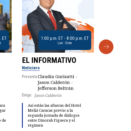
. ET
1:00 p.m. ET - 8:00 p.m. ET
e
Lun - Dom
EL INFORMATIVO
CLUB D
Noticiero
Análisis
Claudia Gurisatti -
Presenta:
Jason Calderón -
Robe
Jefferson Beltrán
Presenta:
Dirige:
Jason Calderón
ara
Así están las afueras del Hotel
gar
Meliá Caracas previo a la
Dinorah Fig
segunda jornada de diálogos
instalación
o de
entre Dinorah Figuera y el
diálogo par
régimen
democracia