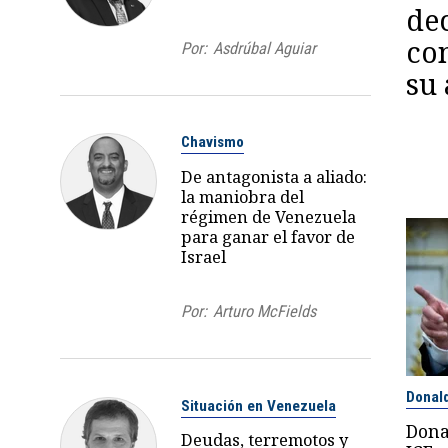
dec
con
Por:
Asdrúbal Aguiar
su 
Chavismo
De antagonista a aliado:
la maniobra del
régimen de Venezuela
para ganar el favor de
Israel
Por:
Arturo McFields
Donal
Situación en Venezuela
Dona
Deudas, terremotos y