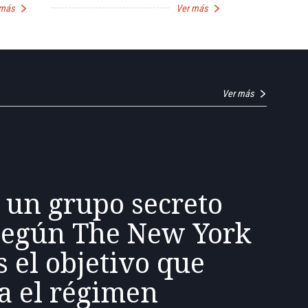
 más
Ver más
Ver más
 un grupo secreto
según The New York
s el objetivo que
a el régimen