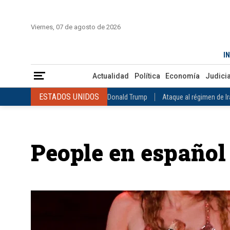
INICIO
COLOMBIA
VENEZUELA
MÉXICO
EST
Viernes, 07 de agosto de 2026
Actualidad
Política
Economía
Judicial
Deportes
Nuest
IN
ESTADOS UNIDOS
Donald Trump
Ataque al régimen de Irán
Actualidad
Política
Economía
Judicia
INTERNACIONAL
Raúl Castro
José Luis Rodríguez Zapatero
ESTADOS UNIDOS
Donald Trump
Ataque al régimen de I
COLOMBIA
Elecciones Presidenciales en Colombia
Gustavo Petr
INTERNACIONAL
Raúl Castro
José Luis Rodríguez Zapat
VENEZUELA
Juicio contra Maduro
Terremoto en Venezuela
COLOMBIA
Elecciones Presidenciales en Colombia
Gusta
MÉXICO
Claudia Sheinbaum
Mundial 2026
Narcotráfico
C
People en español
VENEZUELA
Juicio contra Maduro
Terremoto en Venezue
MÉXICO
Claudia Sheinbaum
Mundial 2026
Narcotráfi