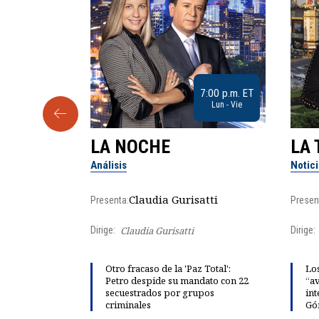
9:30 a.m. ET
7:00 p.m. ET
Sab
Lun - Vie
LA NOCHE
LA 
Análisis
Notic
lgo
Claudia Gurisatti
Presenta:
Presen
Dirige:
Claudia Gurisatti
Dirige:
ño acelera
Otro fracaso de la 'Paz Total':
Los
 llevar al
Petro despide su mandato con 22
“av
rds de calor,
secuestrados por grupos
int
criminales
Gó