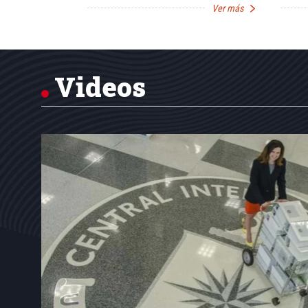
Ver más
Ver más
Item
1
of
7
Videos