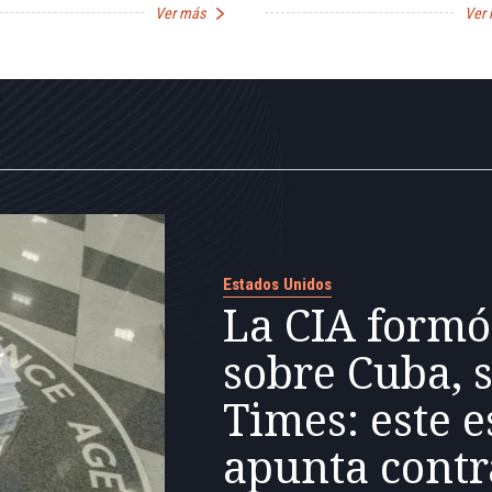
Ver más
Ver
Estados Unidos
La CIA formó
sobre Cuba, 
Times: este e
apunta contr