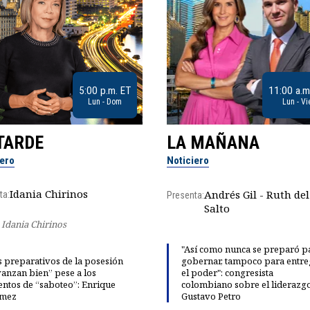
5:00 p.m. ET
11:00 a.m
Lun - Dom
Lun - Vi
TARDE
LA MAÑANA
iero
Noticiero
Idania Chirinos
Andrés Gil - Ruth del
ta:
Presenta:
Salto
Idania Chirinos
"Así como nunca se preparó p
 preparativos de la posesión
gobernar, tampoco para entre
anzan bien” pese a los
el poder": congresista
entos de “saboteo”: Enrique
colombiano sobre el liderazg
mez
Gustavo Petro