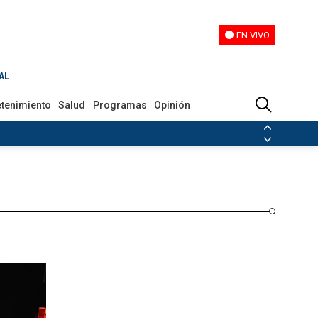
EN VIVO
EN VIVO
Programas
Opinión
AL
etenimiento
Salud
Programas
Opinión
ias de las FARC
ezuela
Nicolás Maduro
Disidencias de las FARC
 en Venezuela
Nicolás Maduro