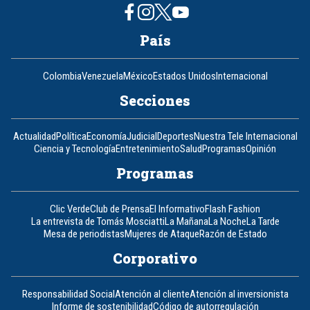
País
Colombia
Venezuela
México
Estados Unidos
Internacional
Secciones
Actualidad
Política
Economía
Judicial
Deportes
Nuestra Tele Internacional
Ciencia y Tecnología
Entretenimiento
Salud
Programas
Opinión
Programas
Clic Verde
Club de Prensa
El Informativo
Flash Fashion
La entrevista de Tomás Mosciatti
La Mañana
La Noche
La Tarde
Mesa de periodistas
Mujeres de Ataque
Razón de Estado
Corporativo
Responsabilidad Social
Atención al cliente
Atención al inversionista
Informe de sostenibilidad
Código de autorregulación