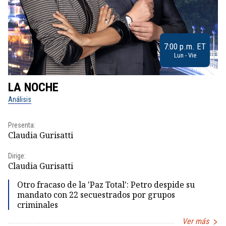
7:00 p.m. ET
Lun - Vie
LA NOCHE
L
Análisis
No
Presenta:
Pr
Claudia Gurisatti
Id
Dirige:
Dir
Claudia Gurisatti
Id
Otro fracaso de la 'Paz Total': Petro despide su
mandato con 22 secuestrados por grupos
criminales
Ver más