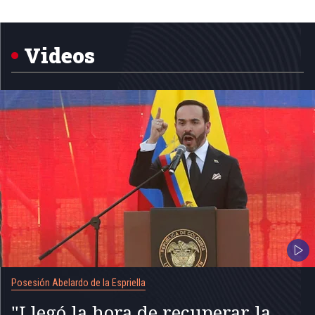
Item
1
of
5
Videos
Posesión Abelardo de la Espriella
"Llegó la hora de recuperar la