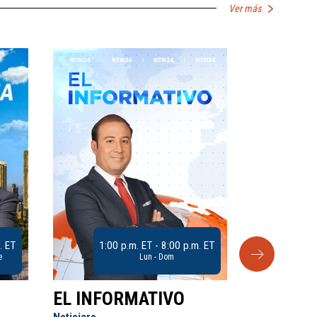
Ver más
. ET
1:00 p.m. ET - 8:00 p.m. ET
e
Lun - Dom
EL INFORMATIVO
CLUB D