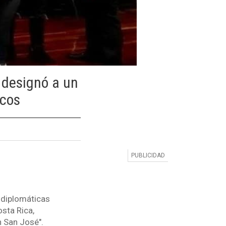
 designó a un
icos
s diplomáticas
sta Rica,
n San José".