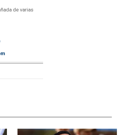
ñada de varias
e
om