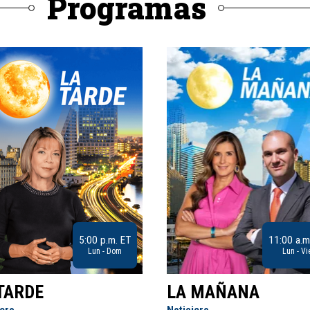
Programas
5:00 p.m. ET
11:00 a.m
Lun - Dom
Lun - Vi
TARDE
LA MAÑANA