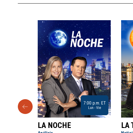
9:30 a.m. ET
7:00 p.m. ET
Sab
Lun - Vie
LA NOCHE
LA 