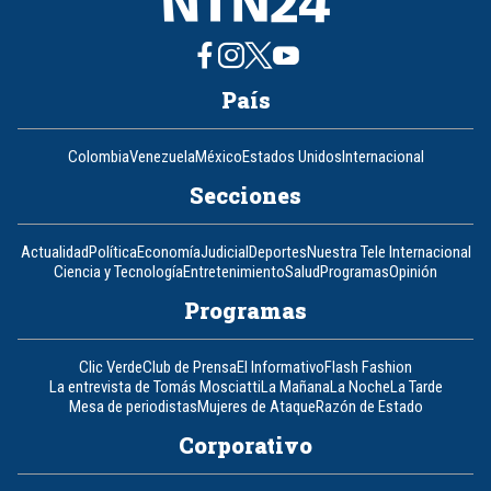
País
Colombia
Venezuela
México
Estados Unidos
Internacional
Secciones
Actualidad
Política
Economía
Judicial
Deportes
Nuestra Tele Internacional
Ciencia y Tecnología
Entretenimiento
Salud
Programas
Opinión
Programas
Clic Verde
Club de Prensa
El Informativo
Flash Fashion
La entrevista de Tomás Mosciatti
La Mañana
La Noche
La Tarde
Mesa de periodistas
Mujeres de Ataque
Razón de Estado
Corporativo