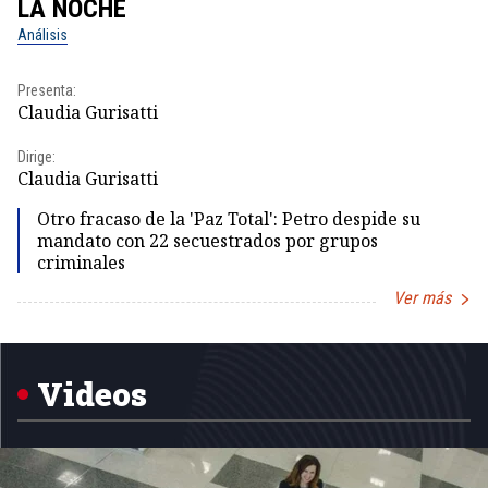
LA NOCHE
L
Análisis
No
Presenta:
Pr
Claudia Gurisatti
Id
Dirige:
Dir
Claudia Gurisatti
Id
Otro fracaso de la 'Paz Total': Petro despide su
mandato con 22 secuestrados por grupos
criminales
Ver más
Item
1
of
5
Videos