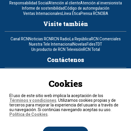
Responsabilidad Social
Atención al cliente
Atención al inversionista
Informe de sostenibilidad
Código de autorregulación
Ventas Internacionales
Línea Ética
Prensa RCN
OBA
Visite también
Canal RCN
Noticias RCN
RCN Radio
La República
RCN Comerciales
Nuestra Tele Internacional
Novelas
Fides
TDT
Un producto de RCN Televisión
RCN Total
Contáctenos
Teléfono
+57 (601) 426 92 92
Cookies
Política de datos personales
Política de cookies
El uso de este sitio web implica la aceptación de los
Términos y condiciones
Términos y condiciones
. Utilizamos cookies propias y de
terceros para mejorar la experiencia del usuario a través de
su navegación. Si continúas navegando aceptas su uso.
© 2026, RCN Medios.
Política de Cookies
.
Todos los derechos reservados.
Organización Ardila Lülle - www.oal.com.co