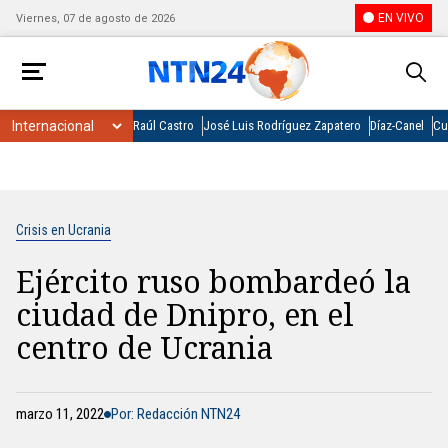
EN VIVO
Viernes, 07 de agosto de 2026
Raúl Castro
José Luis Rodríguez Zapatero
Díaz-Canel
Cu
Crisis en Ucrania
Ejército ruso bombardeó la
ciudad de Dnipro, en el
centro de Ucrania
marzo 11, 2022
Por: Redacción NTN24