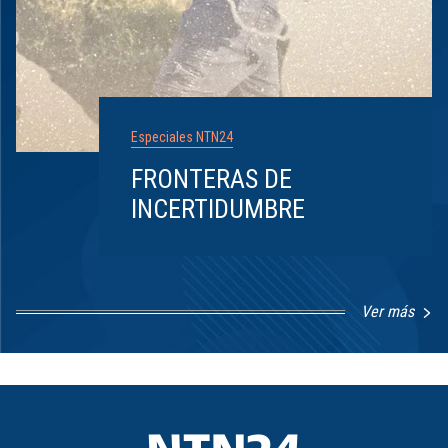
Especiales NTN24
FRONTERAS DE
INCERTIDUMBRE
Ver más
Item
1
of
8