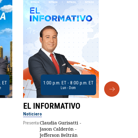
. ET
1:00 p.m. ET - 8:00 p.m. ET
e
Lun - Dom
EL INFORMATIVO
CLUB D
Noticiero
Análisis
Claudia Gurisatti -
Presenta:
Jason Calderón -
Robe
Presenta:
Jefferson Beltrán