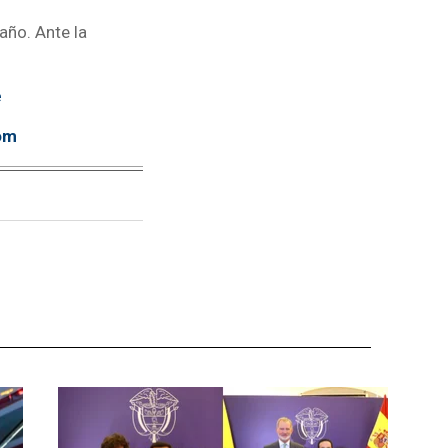
año. Ante la
e
om