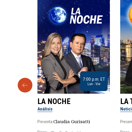
9:30 a.m. ET
7:00 p.m. ET
Sab
Lun - Vie
LA NOCHE
LA 
Análisis
Notic
lgo
Claudia Gurisatti
Presenta:
Presen