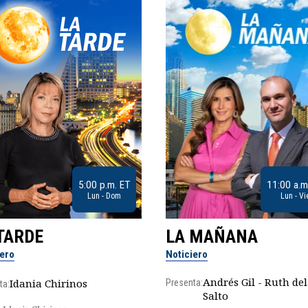
5:00 p.m. ET
11:00 a.m
Lun - Dom
Lun - Vi
TARDE
LA MAÑANA
iero
Noticiero
Andrés Gil - Ruth del
Idania Chirinos
Presenta:
ta:
Salto