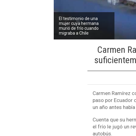
El testimonio de una
mujer cuya hermana
murió de frío cuando
migraba a Chile
Carmen Ram
suficiente
Carmen Ramírez co
paso por Ecuador c
un año antes había
Cuenta que su herm
el frío le jugó un 
autobús.