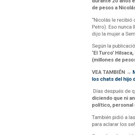
durante 20 años e
de pesos a Nicolá
“Nicolás le recibi
Petro). Eso nunca l
dijo la mujer a Se
Según la publicaci
‘El Turco’ Hilsaca
(millones de pesos
VEA TAMBIÉN →
M
los chats del hijo
Días después de qu
diciendo que ni an
político, persona
También pidió a la
para aclarar los 