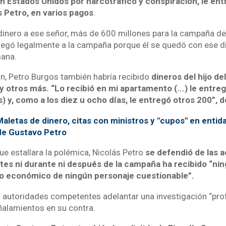
n Estados Unidos por narcotráfico y conspiración, le ent
s Petro, en varios pagos
.
ó dinero a ese señor, más de 600 millones para la campaña d
legó legalmente a la campaña porque él se quedó con ese din
mana.
ón, Petro Burgos también habría recibido
dineros del hijo de
, y otros más. “Lo recibió en mi apartamento (...) le entr
) y, como a los diez u ocho días, le entregó otros 200”, 
aletas de dinero, citas con ministros y "cupos" en entid
 de Gustavo Petro
e estallara la polémica, Nicolás Petro
se defendió de las 
tes ni durante ni después de la campaña ha recibido “nin
l o económico de ningún personaje cuestionable”.
s autoridades competentes adelantar una investigación “pro
señalamientos en su contra.