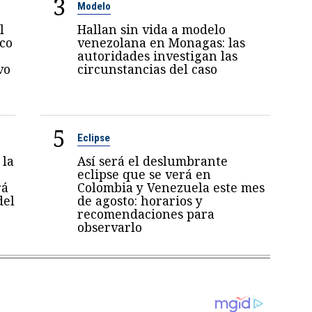
3
Modelo
l
Hallan sin vida a modelo
oco
venezolana en Monagas: las
autoridades investigan las
vo
circunstancias del caso
5
Eclipse
 la
Así será el deslumbrante
eclipse que se verá en
rá
Colombia y Venezuela este mes
del
de agosto: horarios y
recomendaciones para
observarlo