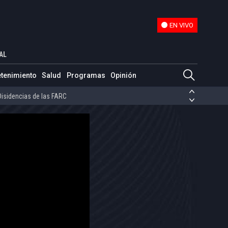
EN VIVO
EN VIVO
AL
ias de las FARC
etenimiento
Salud
Programas
Opinión
ezuela
Nicolás Maduro
Disidencias de las FARC
 en Venezuela
Nicolás Maduro