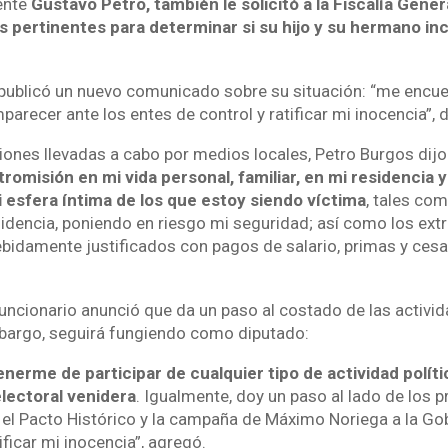
dente
Gustavo Petro, también le solicitó a la Fiscalía Gener
s pertinentes para determinar si su hijo y su hermano in
 publicó un nuevo comunicado sobre su situación:
“me encuen
arecer ante los entes de control y ratificar mi inocencia”, d
ciones llevadas a cabo por medios locales, Petro Burgos dij
tromisión en mi vida personal, familiar, en mi residencia 
esfera íntima de los que estoy siendo víctima
, tales co
sidencia, poniendo en riesgo mi seguridad; así como los ext
ebidamente justificados con pagos de salario, primas y cesa
funcionario anunció que da un paso al costado de las activid
mbargo, seguirá fungiendo como diputado:
nerme de participar de cualquier tipo de actividad políti
electoral venidera
. Igualmente, doy un paso al lado de los 
l Pacto Histórico y la campaña de Máximo Noriega a la Go
ificar mi inocencia”, agregó.