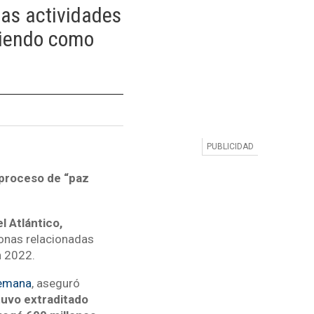
las actividades
ngiendo como
 proceso de “paz
l Atlántico,
sonas relacionadas
n 2022.
Semana
, aseguró
tuvo extraditado