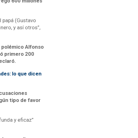
regó 600 millones
el papá (Gustavo
ero, y así otros”,
l polémico Alfonso
egó primero 200
declaró.
ades: lo que dicen
acusaciones
gún tipo de favor
funda y eficaz”