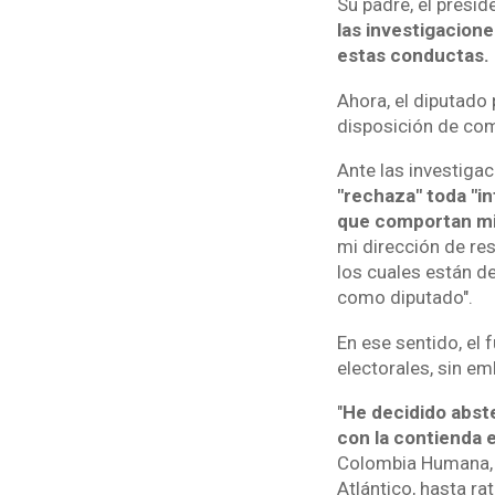
Su padre, el presi
las investigacione
estas conductas.
Ahora, el diputado
disposición de comp
Ante las investiga
"rechaza"
toda "in
que comportan mi 
mi dirección de re
los cuales están d
como diputado".
En ese sentido, el 
electorales, sin e
"
He decidido abste
con la contienda 
Colombia Humana, e
Atlántico, hasta rat