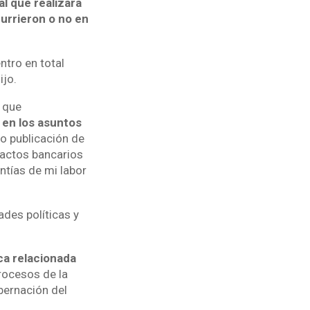
al que realizara
currieron o no en
tro en total
ijo.
o que
y en los asuntos
mo publicación de
ractos bancarios
ntías de mi labor
ades políticas y
ca relacionada
procesos de la
bernación del