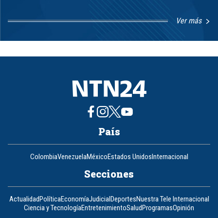
Ver más
Item
1
of
8
País
Colombia
Venezuela
México
Estados Unidos
Internacional
Secciones
Actualidad
Política
Economía
Judicial
Deportes
Nuestra Tele Internacional
Ciencia y Tecnología
Entretenimiento
Salud
Programas
Opinión