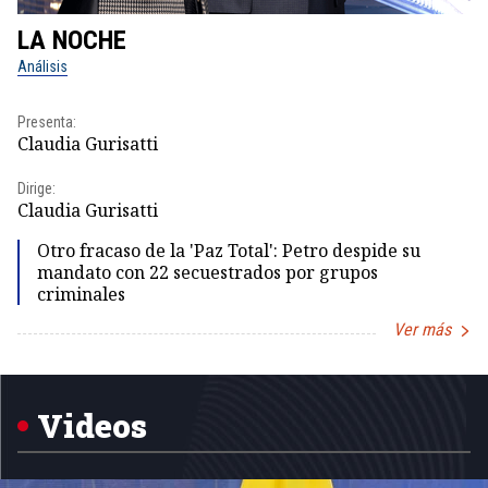
LA NOCHE
L
Análisis
No
Presenta:
Pr
Claudia Gurisatti
Id
Dirige:
Dir
Claudia Gurisatti
Id
Otro fracaso de la 'Paz Total': Petro despide su
mandato con 22 secuestrados por grupos
criminales
Ver más
Item
1
of
5
Videos