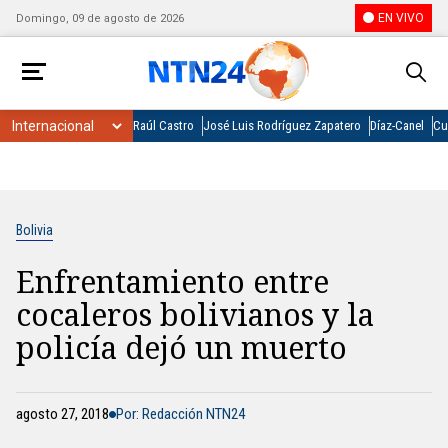
EN VIVO
Domingo, 09 de agosto de 2026
Raúl Castro
José Luis Rodríguez Zapatero
Díaz-Canel
Cu
Bolivia
Enfrentamiento entre
cocaleros bolivianos y la
policía dejó un muerto
agosto 27, 2018
Por: Redacción NTN24