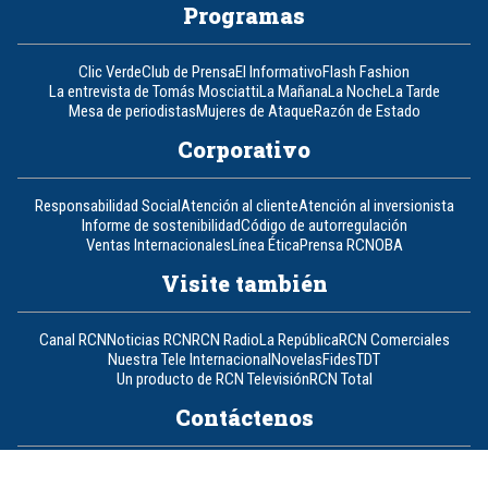
Programas
Clic Verde
Club de Prensa
El Informativo
Flash Fashion
La entrevista de Tomás Mosciatti
La Mañana
La Noche
La Tarde
Mesa de periodistas
Mujeres de Ataque
Razón de Estado
Corporativo
Responsabilidad Social
Atención al cliente
Atención al inversionista
Informe de sostenibilidad
Código de autorregulación
Ventas Internacionales
Línea Ética
Prensa RCN
OBA
Visite también
Canal RCN
Noticias RCN
RCN Radio
La República
RCN Comerciales
Nuestra Tele Internacional
Novelas
Fides
TDT
Un producto de RCN Televisión
RCN Total
Contáctenos
Teléfono
+57 (601) 426 92 92