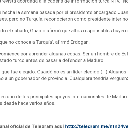
revista acordada a la cadena de información turca NTV. "No e
e hecha la semana pasada por el presidente encargado Juan
ses, pero no Turquía, reconocieron como presidente interin
ado el sábado, Guaidó afirmó que altos responsables huyero
rque no conoce a Turquía", afirmó Erdogan.
comience por aprender algunas cosas. Ser un hombre de Esta
Estado turco antes de pasar a defender a Maduro.
 que fue elegido. Guaidó no es un líder elegido (...) Algunos 
o a un gobernador de provincia. Cualquiera tendría vergüenz
 es uno de los principales apoyos internacionales de Maduro
s desde hace varios años.
anal oficial de Telegram aquí
http://telegram.me/ntn24v