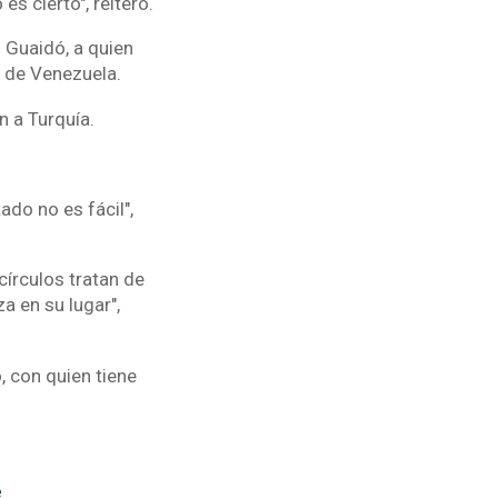
s cierto", reiteró.
 Guaidó, a quien
o de Venezuela.
n a Turquía.
do no es fácil",
círculos tratan de
a en su lugar",
, con quien tiene
e