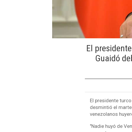
El president
Guaidó de
El presidente turc
desmintió el marte
venezolanos huyero
"Nadie huyó de Vene