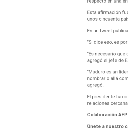
respecto en una ent
Esta afirmación fu
unos cincuenta paí
En un tweet public
"Si dice eso, es po
"Es necesario que 
agregó el jefe de 
"Maduro es un líder
nombrarlo allá com
agregó.
El presidente turco
relaciones cercana
Colaboración AFP
Únete a nuestro c