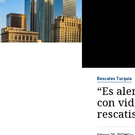
Rescates Turquía
“Es ale
con vid
rescati
febrero 20, 2023
Por: