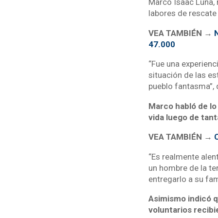
Marco Isaac Luna, 
labores de rescate 
VEA TAMBIÉN →
N
47.000
“Fue una experienci
situación de las es
pueblo fantasma”, d
Marco habló de lo
vida luego de tan
VEA TAMBIÉN →
C
“Es realmente alen
un hombre de la te
entregarlo a su fa
Asimismo indicó qu
voluntarios recib