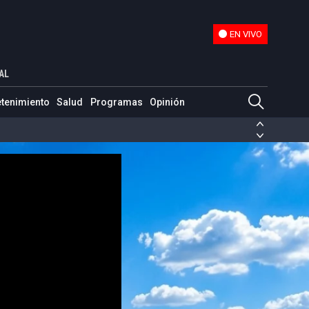
EN VIVO
EN VIVO
AL
etenimiento
Salud
Programas
Opinión
ias de las FARC
ezuela
Nicolás Maduro
Disidencias de las FARC
 en Venezuela
Nicolás Maduro