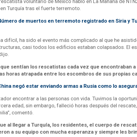
rescatista voluntario de México habló en La Mañana de NTN
en Turquía tras el fuerte terremoto.
úmero de muertos en terremoto registrado en Siria y Tu
a difícil, ha sido el evento más complicado al que he asistid
tructuras, casi todos los edificios estaban colapsados. El e
ijo.
 que sentían los rescatistas cada vez que encontraban 
tas horas atrapada entre los escombros de sus propias c
hina negó estar enviando armas a Rusia como lo asegur
tador encontrar a las personas con vida. Tuvimos la oportun
rcera edad, sin embargo, falleció horas después del rescate
milia”, comentó.
e al llegar a Turquía, los residentes, el cuerpo de rescat
ieron a su equipo con mucha esperanza y siempre les br