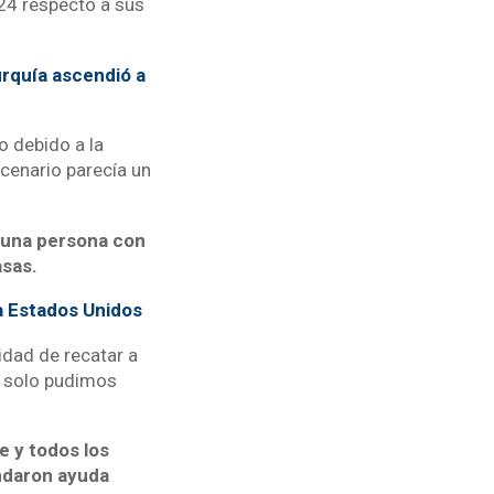
24 respecto a sus
rquía ascendió a
o debido a la
scenario parecía un
a una persona con
asas.
a Estados Unidos
idad de recatar a
, solo pudimos
e y todos los
indaron ayuda