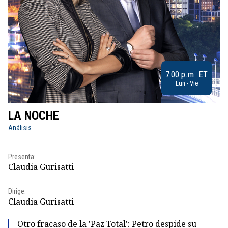
7:00 p.m. ET
Lun - Vie
LA NOCHE
L
Análisis
No
Pr
Presenta:
Id
Claudia Gurisatti
Dir
Dirige:
Id
Claudia Gurisatti
Otro fracaso de la 'Paz Total': Petro despide su