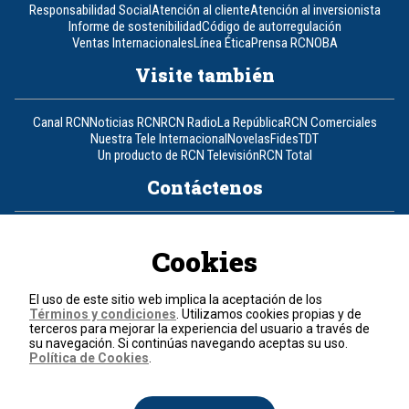
Responsabilidad Social
Atención al cliente
Atención al inversionista
Informe de sostenibilidad
Código de autorregulación
Ventas Internacionales
Línea Ética
Prensa RCN
OBA
Visite también
Canal RCN
Noticias RCN
RCN Radio
La República
RCN Comerciales
Nuestra Tele Internacional
Novelas
Fides
TDT
Un producto de RCN Televisión
RCN Total
Contáctenos
Teléfono
+57 (601) 426 92 92
Cookies
Política de datos personales
Política de cookies
El uso de este sitio web implica la aceptación de los
Términos y condiciones
Términos y condiciones
. Utilizamos cookies propias y de
terceros para mejorar la experiencia del usuario a través de
su navegación. Si continúas navegando aceptas su uso.
© 2026, RCN Medios.
Política de Cookies
.
Todos los derechos reservados.
Organización Ardila Lülle - www.oal.com.co