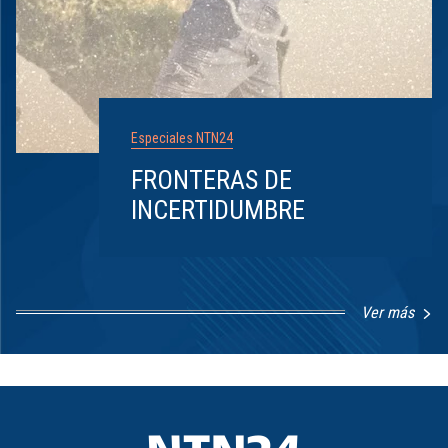
Especiales NTN24
FRONTERAS DE
INCERTIDUMBRE
Ver más
Item
1
of
8