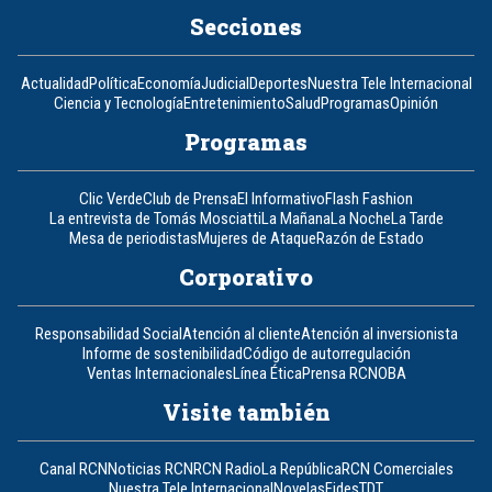
Secciones
Actualidad
Política
Economía
Judicial
Deportes
Nuestra Tele Internacional
Ciencia y Tecnología
Entretenimiento
Salud
Programas
Opinión
Programas
Clic Verde
Club de Prensa
El Informativo
Flash Fashion
La entrevista de Tomás Mosciatti
La Mañana
La Noche
La Tarde
Mesa de periodistas
Mujeres de Ataque
Razón de Estado
Corporativo
Responsabilidad Social
Atención al cliente
Atención al inversionista
Informe de sostenibilidad
Código de autorregulación
Ventas Internacionales
Línea Ética
Prensa RCN
OBA
Visite también
Canal RCN
Noticias RCN
RCN Radio
La República
RCN Comerciales
Nuestra Tele Internacional
Novelas
Fides
TDT