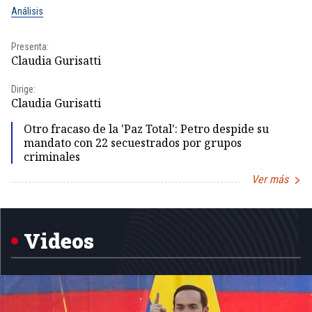
Análisis
No
Presenta:
Pr
Claudia Gurisatti
Id
Dirige:
Dir
Claudia Gurisatti
Id
Otro fracaso de la 'Paz Total': Petro despide su
mandato con 22 secuestrados por grupos
criminales
Ver más
Item
1
of
5
Videos