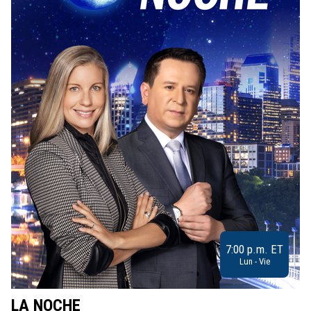
7:00 p.m. ET
Lun - Vie
LA NOCHE
L