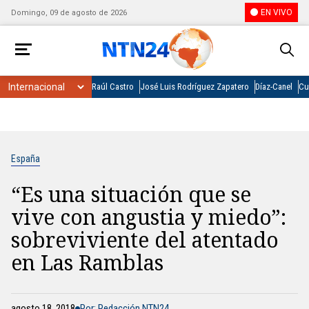
EN VIVO
Domingo, 09 de agosto de 2026
Raúl Castro
José Luis Rodríguez Zapatero
Díaz-Canel
Cu
España
“Es una situación que se
vive con angustia y miedo”:
sobreviviente del atentado
en Las Ramblas
agosto 18, 2018
Por: Redacción NTN24