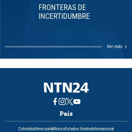
FRONTERAS DE
INCERTIDUMBRE
Ver más
Item
1
of
8
País
Colombia
Venezuela
México
Estados Unidos
Internacional