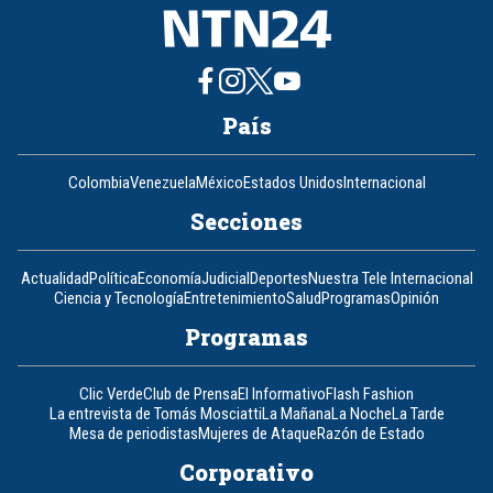
País
Colombia
Venezuela
México
Estados Unidos
Internacional
Secciones
Actualidad
Política
Economía
Judicial
Deportes
Nuestra Tele Internacional
Ciencia y Tecnología
Entretenimiento
Salud
Programas
Opinión
Programas
Clic Verde
Club de Prensa
El Informativo
Flash Fashion
La entrevista de Tomás Mosciatti
La Mañana
La Noche
La Tarde
Mesa de periodistas
Mujeres de Ataque
Razón de Estado
Corporativo