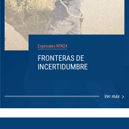
Especiales NTN24
FRONTERAS DE
INCERTIDUMBRE
Ver más
Item
1
of
8