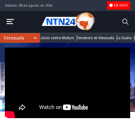
EN VIVO
Sábado, 08 de agosto de 2026
Juicio contra Maduro
Terremoto en Venezuela
La Guaira