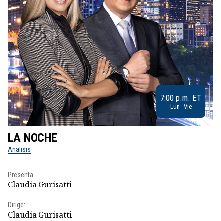
7:00 p.m. ET
Lun - Vie
LA NOCHE
L
Análisis
No
Presenta:
Pr
Claudia Gurisatti
Id
Dirige:
Dir
Claudia Gurisatti
Id