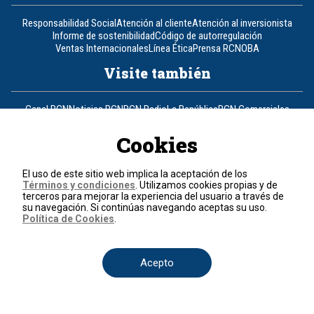
Responsabilidad Social
Atención al cliente
Atención al inversionista
Informe de sostenibilidad
Código de autorregulación
Ventas Internacionales
Línea Ética
Prensa RCN
OBA
Visite también
Canal RCN
Noticias RCN
RCN Radio
La República
RCN Comerciales
Nuestra Tele Internacional
Novelas
Fides
TDT
Un producto de RCN Televisión
RCN Total
Cookies
Contáctenos
El uso de este sitio web implica la aceptación de los
Términos y condiciones
. Utilizamos cookies propias y de
Teléfono
+57 (601) 426 92 92
terceros para mejorar la experiencia del usuario a través de
su navegación. Si continúas navegando aceptas su uso.
Política de Cookies
.
Política de datos personales
Política de cookies
Términos y condiciones
Acepto
© 2026, RCN Medios.
Todos los derechos reservados.
Organización Ardila Lülle - www.oal.com.co