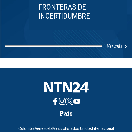
FRONTERAS DE
INCERTIDUMBRE
Ver más
Item
1
of
8
País
Colombia
Venezuela
México
Estados Unidos
Internacional