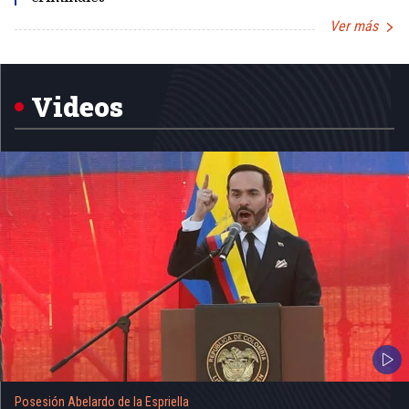
Ver más
Item
1
of
5
Videos
Posesión Abelardo de la Espriella