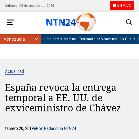
EN VIVO
Sábado, 08 de agosto de 2026
Juicio contra Maduro
Terremoto en Venezuela
La Guaira
Actualidad
España revoca la entrega
temporal a EE. UU. de
exviceministro de Chávez
febrero 20, 2019
Por: Redacción NTN24