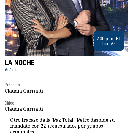
7:00 p.m. ET
Lun - Vie
LA NOCHE
L
Análisis
No
Presenta:
Pr
Claudia Gurisatti
Id
Dirige:
Dir
Claudia Gurisatti
Id
Otro fracaso de la 'Paz Total': Petro despide su
mandato con 22 secuestrados por grupos
criminales