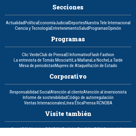
Secciones
Actualidad
Política
Economía
Judicial
Deportes
Nuestra Tele Internacional
Ciencia y Tecnología
Entretenimiento
Salud
Programas
Opinión
Programas
Clic Verde
Club de Prensa
El Informativo
Flash Fashion
La entrevista de Tomás Mosciatti
La Mañana
La Noche
La Tarde
Mesa de periodistas
Mujeres de Ataque
Razón de Estado
Corporativo
Responsabilidad Social
Atención al cliente
Atención al inversionista
Informe de sostenibilidad
Código de autorregulación
Ventas Internacionales
Línea Ética
Prensa RCN
OBA
Visite también
Canal RCN
Noticias RCN
RCN Radio
La República
RCN Comerciales
Nuestra Tele Internacional
Novelas
Fides
TDT