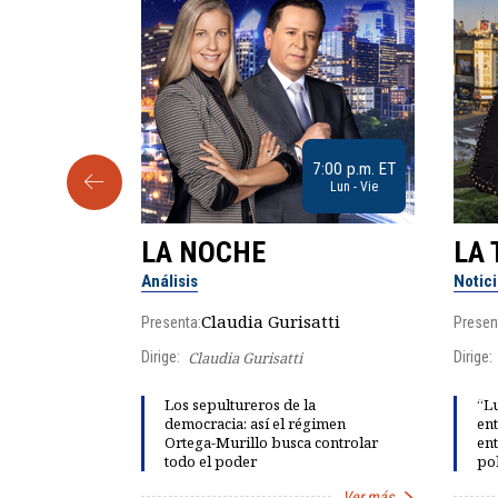
9:30 a.m. ET
7:00 p.m. ET
Sab
Lun - Vie
LA NOCHE
LA 
Análisis
Notic
lgo
Claudia Gurisatti
Presenta:
Presen
Dirige:
Claudia Gurisatti
Dirige:
ño acelera
Los sepultureros de la
“Lu
 llevar al
democracia: así el régimen
ent
rds de calor,
Ortega-Murillo busca controlar
ent
todo el poder
pol
Ver más
Ver más