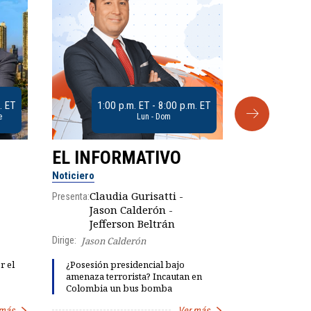
. ET
1:00 p.m. ET - 8:00 p.m. ET
e
Lun - Dom
EL INFORMATIVO
CLUB D
Noticiero
Análisis
Claudia Gurisatti -
Presenta:
Jason Calderón -
Robe
Presenta:
Jefferson Beltrán
Dirige:
Jason Calderón
Explosivas 
r el
¿Posesión presidencial bajo
María Fern
amenaza terrorista? Incautan en
"fiestas de 
Colombia un bus bomba
Petro
 más
Ver más