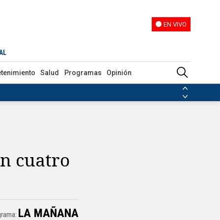
EN VIVO
EN VIVO
AL
etenimiento
Salud
Programas
Opinión
ias de las FARC
ezuela
Nicolás Maduro
Disidencias de las FARC
 en Venezuela
Nicolás Maduro
en cuatro
LA MAÑANA
grama: