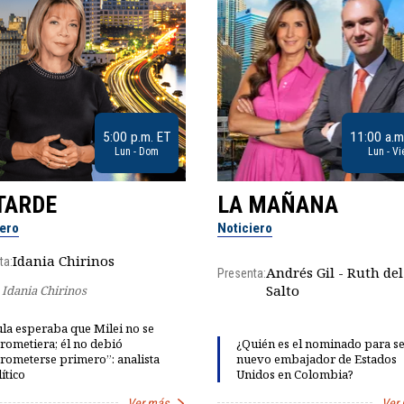
5:00 p.m. ET
11:00 a.m
Lun - Dom
Lun - Vi
TARDE
LA MAÑANA
iero
Noticiero
Idania Chirinos
ta:
Andrés Gil - Ruth del
Presenta:
Salto
Idania Chirinos
la esperaba que Milei no se
rometiera; él no debió
¿Quién es el nominado para se
rometerse primero”: analista
nuevo embajador de Estados
ítico
Unidos en Colombia?
Ver más
Ver