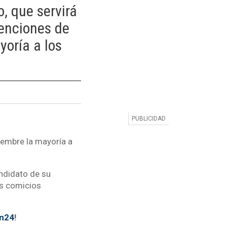
, que servirá
enciones de
yoría a los
iembre la mayoría a
andidato de su
los comicios
tn24
!