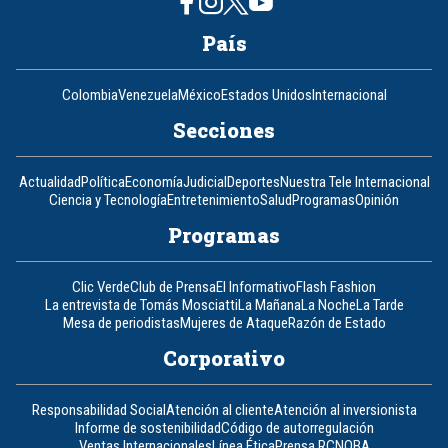
País
Colombia
Venezuela
México
Estados Unidos
Internacional
Secciones
Actualidad
Política
Economía
Judicial
Deportes
Nuestra Tele Internacional
Ciencia y Tecnología
Entretenimiento
Salud
Programas
Opinión
Programas
Clic Verde
Club de Prensa
El Informativo
Flash Fashion
La entrevista de Tomás Mosciatti
La Mañana
La Noche
La Tarde
Mesa de periodistas
Mujeres de Ataque
Razón de Estado
Corporativo
Responsabilidad Social
Atención al cliente
Atención al inversionista
Informe de sostenibilidad
Código de autorregulación
Ventas Internacionales
Línea Ética
Prensa RCN
OBA