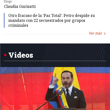
Dirige:
Dir
Claudia Gurisatti
Id
Otro fracaso de la 'Paz Total': Petro despide su
mandato con 22 secuestrados por grupos
criminales
Ver más
Item
1
of
5
Videos