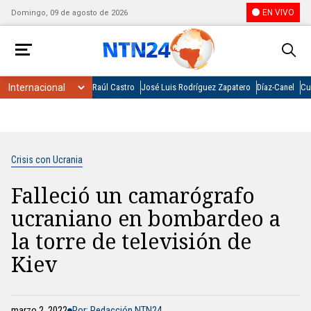
EN VIVO
Domingo, 09 de agosto de 2026
Raúl Castro
José Luis Rodríguez Zapatero
Díaz-Canel
Cu
Crisis con Ucrania
Falleció un camarógrafo
ucraniano en bombardeo a
la torre de televisión de
Kiev
marzo 2, 2022
Por: Redacción NTN24