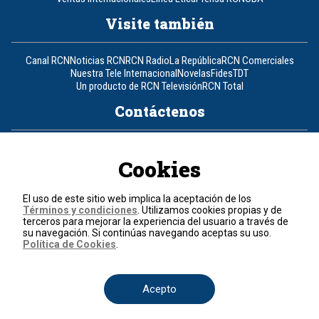
Visite también
Canal RCN
Noticias RCN
RCN Radio
La República
RCN Comerciales
Nuestra Tele Internacional
Novelas
Fides
TDT
Un producto de RCN Televisión
RCN Total
Contáctenos
Teléfono
+57 (601) 426 92 92
Cookies
Política de datos personales
Política de cookies
El uso de este sitio web implica la aceptación de los
Términos y condiciones
Términos y condiciones
. Utilizamos cookies propias y de
terceros para mejorar la experiencia del usuario a través de
su navegación. Si continúas navegando aceptas su uso.
© 2026, RCN Medios.
Política de Cookies
.
Todos los derechos reservados.
Organización Ardila Lülle - www.oal.com.co
Acepto