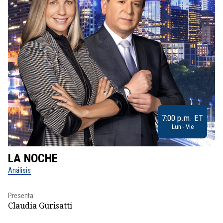
7:00 p.m. ET
Lun - Vie
LA NOCHE
L
Análisis
No
Presenta:
Pr
Claudia Gurisatti
Id