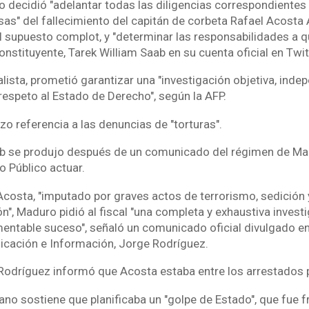
co decidió "adelantar todas las diligencias correspondiente
as" del fallecimiento del capitán de corbeta Rafael Acosta 
l supuesto complot, y "determinar las responsabilidades a qu
onstituyente, Tarek William Saab en su cuenta oficial en Twit
ialista, prometió garantizar una "investigación objetiva, inde
respeto al Estado de Derecho", según la AFP.
izo referencia a las denuncias de "torturas".
b se produjo después de un comunicado del régimen de Mad
io Público actuar.
Acosta, "imputado por graves actos de terrorismo, sedición
n", Maduro pidió al fiscal "una completa y exhaustiva invest
mentable suceso", señaló un comunicado oficial divulgado en 
cación e Información, Jorge Rodríguez.
o Rodríguez informó que Acosta estaba entre los arrestados p
no sostiene que planificaba un "golpe de Estado", que fue f