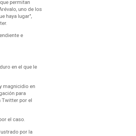
s que permitan
Arévalo, uno de los
e haya lugar",
ter.
pendiente e
uro en el que le
 y magnicidio en
igación para
Twitter por el
or el caso.
rustrado por la