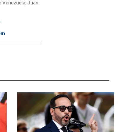
de Venezuela, Juan
e
om