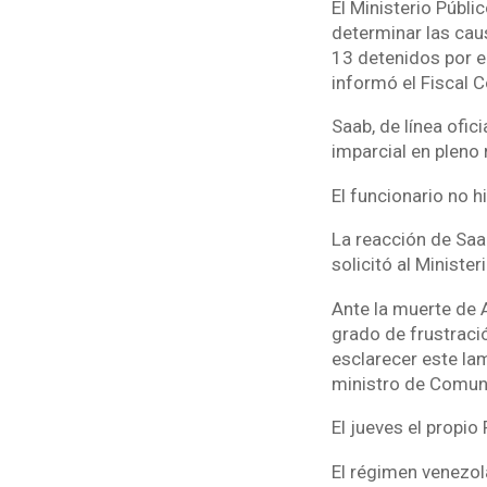
El Ministerio Públi
determinar las caus
13 detenidos por e
informó el Fiscal C
Saab, de línea ofic
imparcial en pleno 
El funcionario no h
La reacción de Saa
solicitó al Minister
Ante la muerte de 
grado de frustració
esclarecer este la
ministro de Comuni
El jueves el propi
El régimen venezola