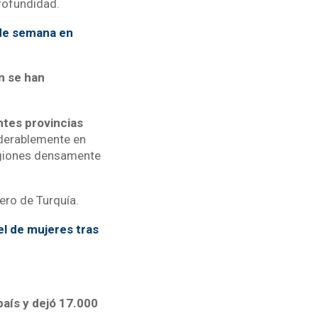
rofundidad.
 de semana en
n se han
ntes provincias
iderablemente en
egiones densamente
ero de Turquía.
el de mujeres tras
aís y dejó 17.000