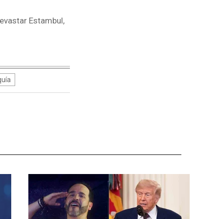
evastar Estambul,
quía