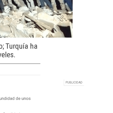
o; Turquía ha
veles.
fundidad de unos