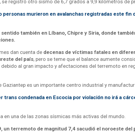
 se registró otro sismo de 6,7 grados a 9,9 kilómetros de p
 personas murieron en avalanchas registradas este fin
 sentido también en Líbano, Chipre y Siria, donde tambié
ciones.
rmes dan cuenta de
decenas de víctimas fatales en difere
ureste del país
, pero se teme que el balance aumente cons
 debido al gran impacto y afectaciones del terremoto en r
e Gaziantep es un importante centro industrial y manufactur
er trans condenada en Escocia por violación no irá a cárc
da en una de las zonas sísmicas más activas del mundo.
, un terremoto de magnitud 7,4 sacudió el noroeste del p