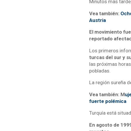
Minutos más tarde,
Vea también:
Ocho
Austria
El movimiento fue
reportado afecta
Los primeros info
turcas del sur y s
las próximas horas
pobladas.
La región sureña d
Vea también: M
uj
fuerte polémica
Turquía está situa
En agosto de 1999