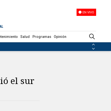
EN VIVO
EN VIVO
AL
etenimiento
Salud
Programas
Opinión
ias de las FARC
ezuela
Nicolás Maduro
Disidencias de las FARC
 en Venezuela
Nicolás Maduro
ió el sur