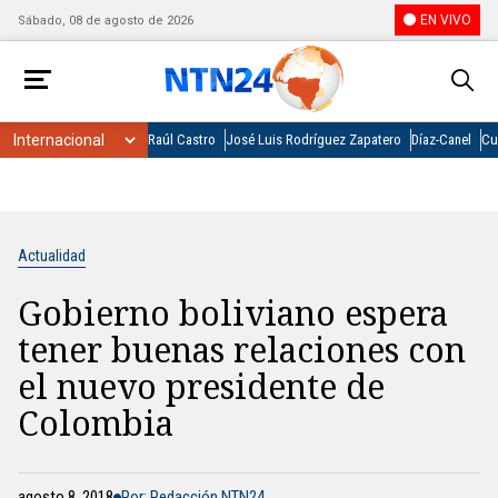
EN VIVO
Sábado, 08 de agosto de 2026
Raúl Castro
José Luis Rodríguez Zapatero
Díaz-Canel
Cu
Actualidad
Gobierno boliviano espera
tener buenas relaciones con
el nuevo presidente de
Colombia
agosto 8, 2018
Por: Redacción NTN24