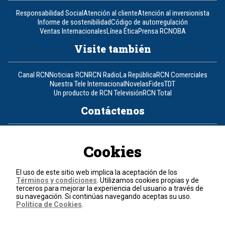
Responsabilidad Social
Atención al cliente
Atención al inversionista
Informe de sostenibilidad
Código de autorregulación
Ventas Internacionales
Línea Ética
Prensa RCN
OBA
Visite también
Canal RCN
Noticias RCN
RCN Radio
La República
RCN Comerciales
Nuestra Tele Internacional
Novelas
Fides
TDT
Un producto de RCN Televisión
RCN Total
Contáctenos
Teléfono
+57 (601) 426 92 92
Cookies
Política de datos personales
Política de cookies
El uso de este sitio web implica la aceptación de los
Términos y condiciones
Términos y condiciones
. Utilizamos cookies propias y de
terceros para mejorar la experiencia del usuario a través de
su navegación. Si continúas navegando aceptas su uso.
© 2026, RCN Medios.
Política de Cookies
.
Todos los derechos reservados.
Organización Ardila Lülle - www.oal.com.co