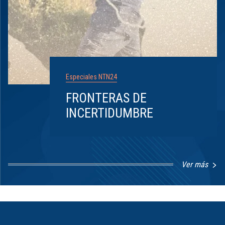
Especiales NTN24
FRONTERAS DE
INCERTIDUMBRE
Ver más
Item
1
of
8