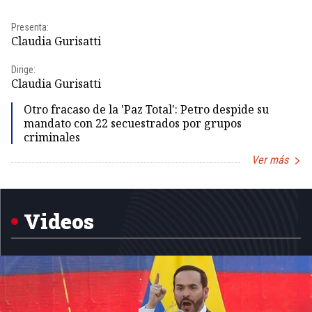
Presenta:
Pr
Claudia Gurisatti
Id
Dirige:
Dir
Claudia Gurisatti
Id
Otro fracaso de la 'Paz Total': Petro despide su
mandato con 22 secuestrados por grupos
criminales
Ver más
Item
1
of
5
Videos