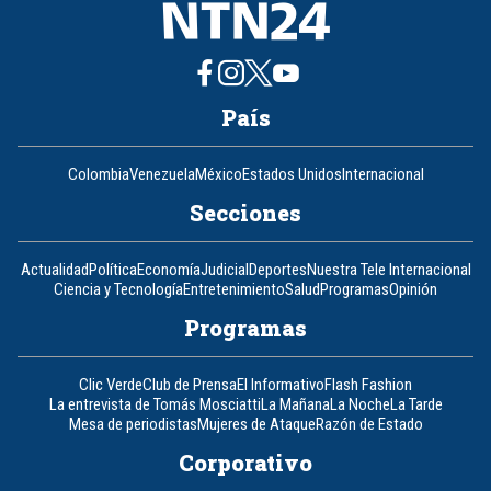
País
Colombia
Venezuela
México
Estados Unidos
Internacional
Secciones
Actualidad
Política
Economía
Judicial
Deportes
Nuestra Tele Internacional
Ciencia y Tecnología
Entretenimiento
Salud
Programas
Opinión
Programas
Clic Verde
Club de Prensa
El Informativo
Flash Fashion
La entrevista de Tomás Mosciatti
La Mañana
La Noche
La Tarde
Mesa de periodistas
Mujeres de Ataque
Razón de Estado
Corporativo