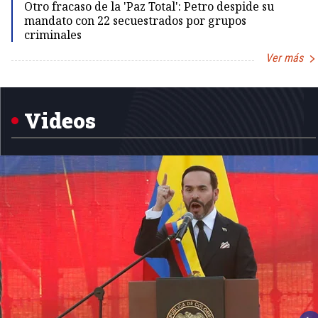
Otro fracaso de la 'Paz Total': Petro despide su
mandato con 22 secuestrados por grupos
criminales
Ver más
Item
1
of
5
Videos