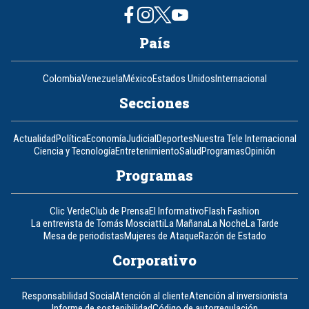
País
Colombia
Venezuela
México
Estados Unidos
Internacional
Secciones
Actualidad
Política
Economía
Judicial
Deportes
Nuestra Tele Internacional
Ciencia y Tecnología
Entretenimiento
Salud
Programas
Opinión
Programas
Clic Verde
Club de Prensa
El Informativo
Flash Fashion
La entrevista de Tomás Mosciatti
La Mañana
La Noche
La Tarde
Mesa de periodistas
Mujeres de Ataque
Razón de Estado
Corporativo
Responsabilidad Social
Atención al cliente
Atención al inversionista
Informe de sostenibilidad
Código de autorregulación