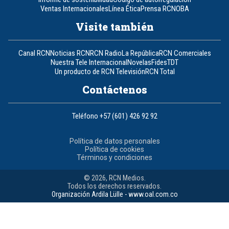
Ventas Internacionales
Línea Ética
Prensa RCN
OBA
Visite también
Canal RCN
Noticias RCN
RCN Radio
La República
RCN Comerciales
Nuestra Tele Internacional
Novelas
Fides
TDT
Un producto de RCN Televisión
RCN Total
Contáctenos
Teléfono
+57 (601) 426 92 92
Política de datos personales
Política de cookies
Términos y condiciones
© 2026, RCN Medios.
Todos los derechos reservados.
Organización Ardila Lülle - www.oal.com.co