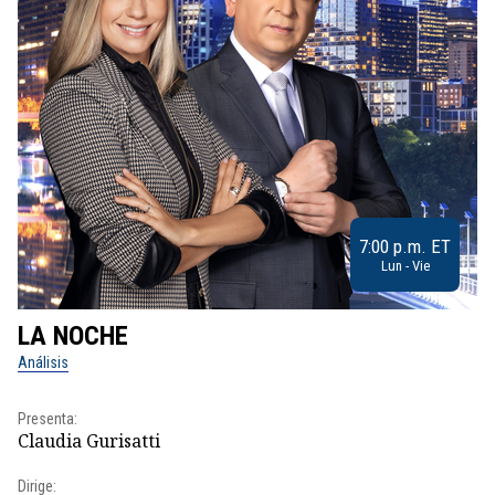
7:00 p.m. ET
Lun - Vie
LA NOCHE
L
Análisis
No
Presenta:
Pr
Claudia Gurisatti
Id
Dirige: