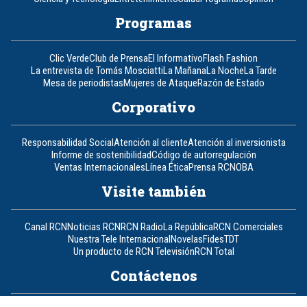
Programas
Clic Verde
Club de Prensa
El Informativo
Flash Fashion
La entrevista de Tomás Mosciatti
La Mañana
La Noche
La Tarde
Mesa de periodistas
Mujeres de Ataque
Razón de Estado
Corporativo
Responsabilidad Social
Atención al cliente
Atención al inversionista
Informe de sostenibilidad
Código de autorregulación
Ventas Internacionales
Línea Ética
Prensa RCN
OBA
Visite también
Canal RCN
Noticias RCN
RCN Radio
La República
RCN Comerciales
Nuestra Tele Internacional
Novelas
Fides
TDT
Un producto de RCN Televisión
RCN Total
Contáctenos