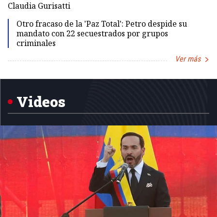
Dir
Claudia Gurisatti
Id
Otro fracaso de la 'Paz Total': Petro despide su
mandato con 22 secuestrados por grupos
criminales
Ver más
Item
1
of
5
Videos