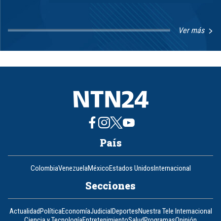
Ver más
Item
1
of
8
País
Colombia
Venezuela
México
Estados Unidos
Internacional
Secciones
Actualidad
Política
Economía
Judicial
Deportes
Nuestra Tele Internacional
Ciencia y Tecnología
Entretenimiento
Salud
Programas
Opinión