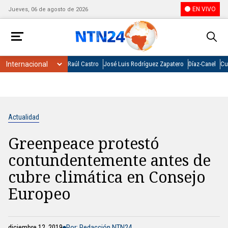
EN VIVO
Jueves, 06 de agosto de 2026
Raúl Castro
José Luis Rodríguez Zapatero
Díaz-Canel
Cu
Actualidad
Greenpeace protestó
contundentemente antes de
cubre climática en Consejo
Europeo
diciembre 12, 2019
Por: Redacción NTN24