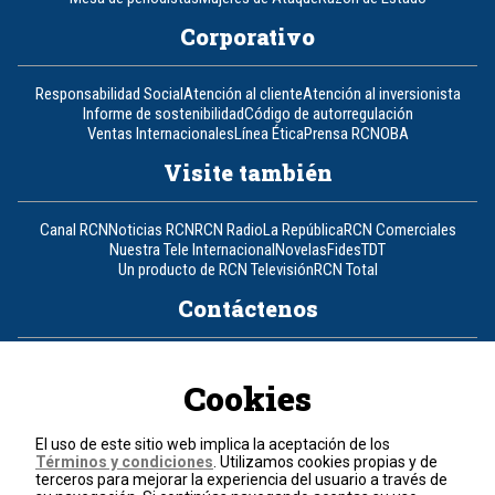
Corporativo
Responsabilidad Social
Atención al cliente
Atención al inversionista
Informe de sostenibilidad
Código de autorregulación
Ventas Internacionales
Línea Ética
Prensa RCN
OBA
Visite también
Canal RCN
Noticias RCN
RCN Radio
La República
RCN Comerciales
Nuestra Tele Internacional
Novelas
Fides
TDT
Un producto de RCN Televisión
RCN Total
Contáctenos
Teléfono
+57 (601) 426 92 92
Cookies
Política de datos personales
Política de cookies
El uso de este sitio web implica la aceptación de los
Términos y condiciones
Términos y condiciones
. Utilizamos cookies propias y de
terceros para mejorar la experiencia del usuario a través de