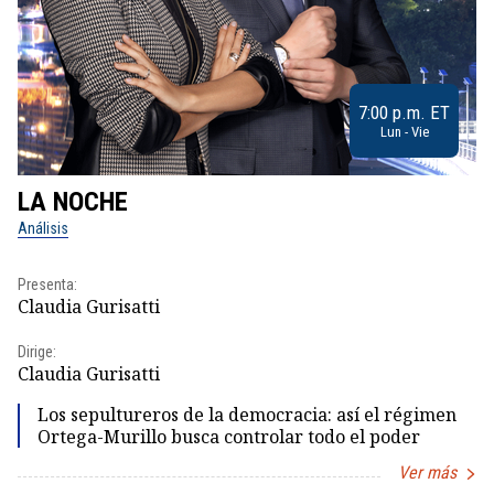
7:00 p.m. ET
Lun - Vie
LA NOCHE
L
Análisis
No
Presenta:
Pr
Claudia Gurisatti
Id
Dirige:
Dir
Claudia Gurisatti
Id
Los sepultureros de la democracia: así el régimen
Ortega-Murillo busca controlar todo el poder
Ver más
Item