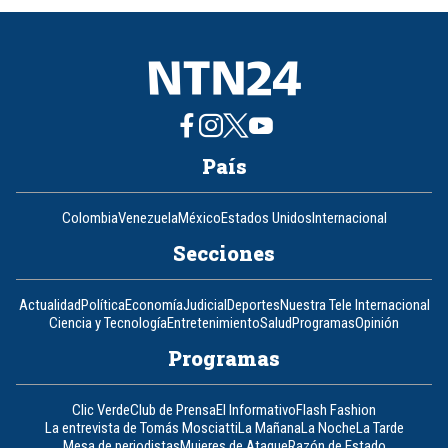
8
País
Colombia
Venezuela
México
Estados Unidos
Internacional
Secciones
Actualidad
Política
Economía
Judicial
Deportes
Nuestra Tele Internacional
Ciencia y Tecnología
Entretenimiento
Salud
Programas
Opinión
Programas
Clic Verde
Club de Prensa
El Informativo
Flash Fashion
La entrevista de Tomás Mosciatti
La Mañana
La Noche
La Tarde
Mesa de periodistas
Mujeres de Ataque
Razón de Estado