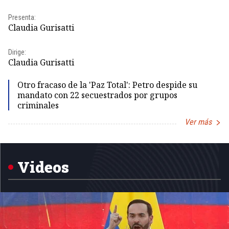
Pr
Presenta:
Id
Claudia Gurisatti
Dir
Dirige:
Id
Claudia Gurisatti
Otro fracaso de la 'Paz Total': Petro despide su
mandato con 22 secuestrados por grupos
criminales
Ver más
Item
1
of
5
Videos