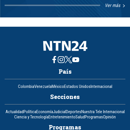
Ver más
Item
1
of
8
País
Colombia
Venezuela
México
Estados Unidos
Internacional
Secciones
Actualidad
Política
Economía
Judicial
Deportes
Nuestra Tele Internacional
Ciencia y Tecnología
Entretenimiento
Salud
Programas
Opinión
Programas