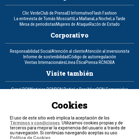
Clic Verde
Club de Prensa
El Informativo
Flash Fashion
La entrevista de Tomás Mosciatti
La Mañana
La Noche
La Tarde
Mesa de periodistas
Mujeres de Ataque
Razón de Estado
Corporativo
Responsabilidad Social
Atención al cliente
Atención al inversionista
Informe de sostenibilidad
Código de autorregulación
Ventas Internacionales
Línea Ética
Prensa RCN
OBA
Visite también
Canal RCN
Noticias RCN
RCN Radio
La República
RCN Comerciales
Nuestra Tele Internacional
Novelas
Fides
TDT
Un producto de RCN Televisión
RCN Total
Cookies
Contáctenos
El uso de este sitio web implica la aceptación de los
Términos y condiciones
. Utilizamos cookies propias y de
Teléfono
+57 (601) 426 92 92
terceros para mejorar la experiencia del usuario a través de
su navegación. Si continúas navegando aceptas su uso.
Política de Cookies
.