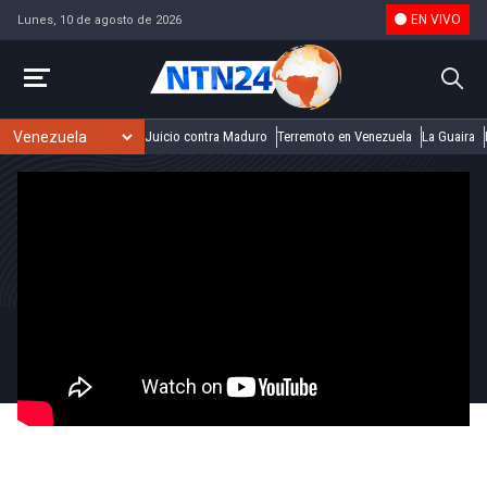
EN VIVO
Lunes, 10 de agosto de 2026
Juicio contra Maduro
Terremoto en Venezuela
La Guaira