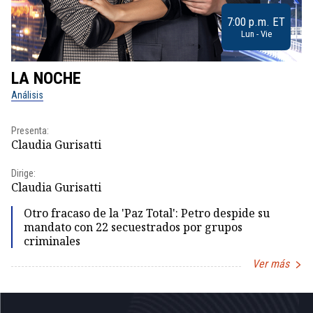
7:00 p.m. ET
Lun - Vie
LA NOCHE
L
Análisis
No
Presenta:
Pr
Claudia Gurisatti
Id
Dirige:
Dir
Claudia Gurisatti
Id
Otro fracaso de la 'Paz Total': Petro despide su
mandato con 22 secuestrados por grupos
criminales
Ver más
Item
1
of