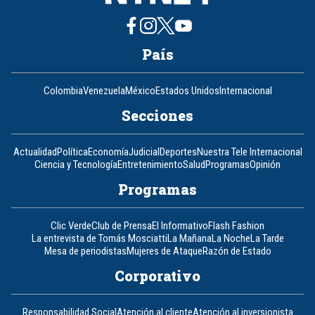
País
Colombia
Venezuela
México
Estados Unidos
Internacional
Secciones
Actualidad
Política
Economía
Judicial
Deportes
Nuestra Tele Internacional
Ciencia y Tecnología
Entretenimiento
Salud
Programas
Opinión
Programas
Clic Verde
Club de Prensa
El Informativo
Flash Fashion
La entrevista de Tomás Mosciatti
La Mañana
La Noche
La Tarde
Mesa de periodistas
Mujeres de Ataque
Razón de Estado
Corporativo
Responsabilidad Social
Atención al cliente
Atención al inversionista