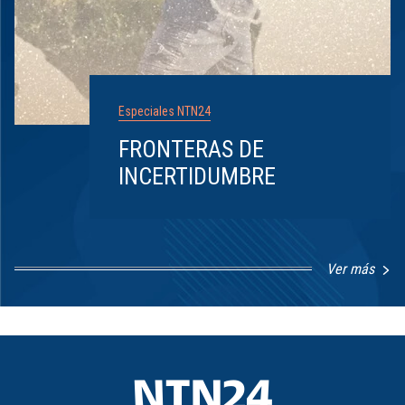
Especiales NTN24
FRONTERAS DE
INCERTIDUMBRE
Ver más
Item
1
of
8