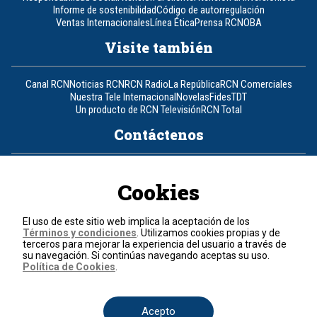
Informe de sostenibilidad
Código de autorregulación
Ventas Internacionales
Línea Ética
Prensa RCN
OBA
Visite también
Canal RCN
Noticias RCN
RCN Radio
La República
RCN Comerciales
Nuestra Tele Internacional
Novelas
Fides
TDT
Un producto de RCN Televisión
RCN Total
Contáctenos
Teléfono
+57 (601) 426 92 92
Cookies
Política de datos personales
Política de cookies
El uso de este sitio web implica la aceptación de los
Términos y condiciones
Términos y condiciones
. Utilizamos cookies propias y de
terceros para mejorar la experiencia del usuario a través de
su navegación. Si continúas navegando aceptas su uso.
© 2026, RCN Medios.
Política de Cookies
.
Todos los derechos reservados.
Organización Ardila Lülle - www.oal.com.co
Acepto