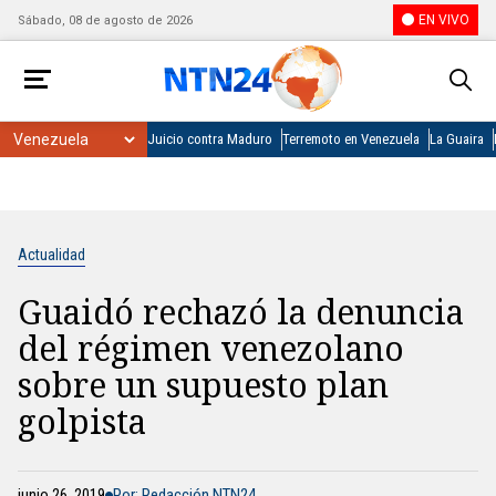
EN VIVO
Sábado, 08 de agosto de 2026
Juicio contra Maduro
Terremoto en Venezuela
La Guaira
Actualidad
Guaidó rechazó la denuncia
del régimen venezolano
sobre un supuesto plan
golpista
junio 26, 2019
Por: Redacción NTN24