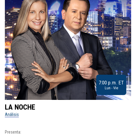
7:00 p.m. ET
Lun - Vie
LA NOCHE
L
Análisis
No
Presenta:
Pr