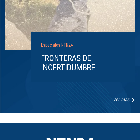
Especiales NTN24
FRONTERAS DE
INCERTIDUMBRE
Ver más
Item
1
of
8