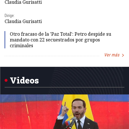
Claudia Gurisatti
Id
Dirige:
Dir
Claudia Gurisatti
Id
Otro fracaso de la 'Paz Total': Petro despide su
mandato con 22 secuestrados por grupos
criminales
Ver más
Item
1
of
5
Videos