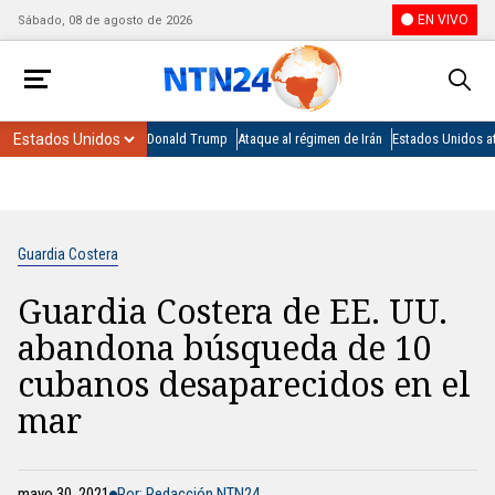
EN VIVO
Sábado, 08 de agosto de 2026
Donald Trump
Ataque al régimen de Irán
Estados Unidos at
Guardia Costera
Guardia Costera de EE. UU.
abandona búsqueda de 10
cubanos desaparecidos en el
mar
mayo 30, 2021
Por: Redacción NTN24