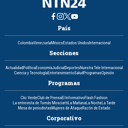
País
Colombia
Venezuela
México
Estados Unidos
Internacional
Secciones
Actualidad
Política
Economía
Judicial
Deportes
Nuestra Tele Internacional
Ciencia y Tecnología
Entretenimiento
Salud
Programas
Opinión
Programas
Clic Verde
Club de Prensa
El Informativo
Flash Fashion
La entrevista de Tomás Mosciatti
La Mañana
La Noche
La Tarde
Mesa de periodistas
Mujeres de Ataque
Razón de Estado
Corporativo