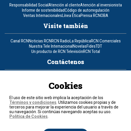
Responsabilidad Social
Atención al cliente
Atención al inversionista
Informe de sostenibilidad
Código de autorregulación
Ventas Internacionales
Línea Ética
Prensa RCN
OBA
Visite también
Canal RCN
Noticias RCN
RCN Radio
La República
RCN Comerciales
Nuestra Tele Internacional
Novelas
Fides
TDT
Un producto de RCN Televisión
RCN Total
Contáctenos
Teléfono
+57 (601) 426 92 92
Cookies
Política de datos personales
Política de cookies
El uso de este sitio web implica la aceptación de los
Términos y condiciones
Términos y condiciones
. Utilizamos cookies propias y de
terceros para mejorar la experiencia del usuario a través de
su navegación. Si continúas navegando aceptas su uso.
© 2026, RCN Medios.
Política de Cookies
.
Todos los derechos reservados.
Organización Ardila Lülle - www.oal.com.co