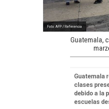
Foto: AFP / Referencia
Guatemala, c
marzo
Guatemala re
clases prese
debido a la 
escuelas de