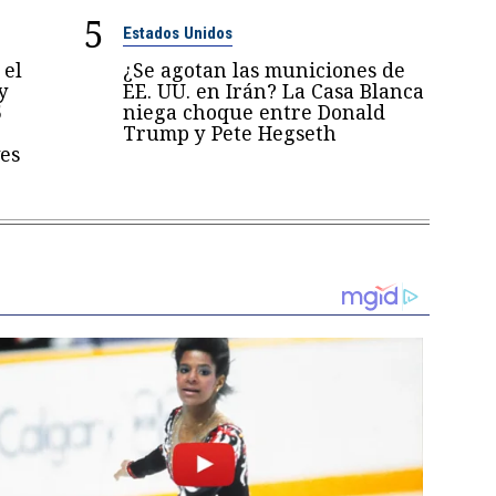
5
Estados Unidos
 el
¿Se agotan las municiones de
y
EE. UU. en Irán? La Casa Blanca
5
niega choque entre Donald
Trump y Pete Hegseth
es