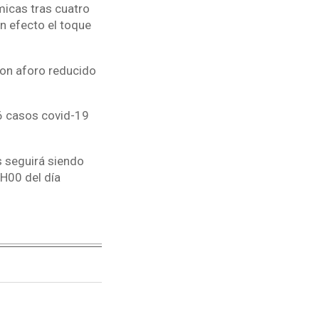
ómicas tras cuatro
n efecto el toque
con aforo reducido
6 casos covid-19
s seguirá siendo
6H00 del día