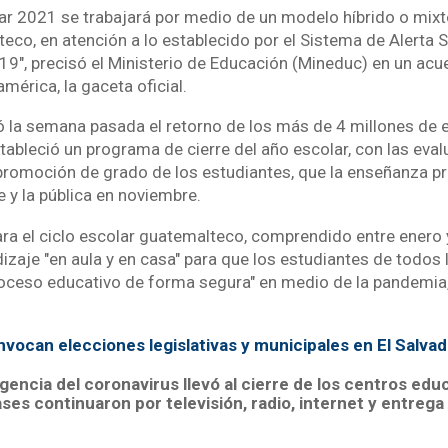
olar 2021 se trabajará por medio de un modelo híbrido o mixt
co, en atención a lo establecido por el Sistema de Alerta Sa
9", precisó el Ministerio de Educación (Mineduc) en un acu
américa, la gaceta oficial.
ó la semana pasada el retorno de los más de 4 millones de e
stableció un programa de cierre del año escolar, con las eva
a promoción de grado de los estudiantes, que la enseñanza p
 y la pública en noviembre.
ra el ciclo escolar guatemalteco, comprendido entre enero 
izaje "en aula y en casa" para que los estudiantes de todos 
roceso educativo de forma segura" en medio de la pandemia,
vocan elecciones legislativas y municipales en El Salvad
encia del coronavirus llevó al cierre de los centros educ
ases continuaron por televisión, radio, internet y entrega