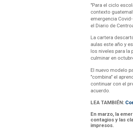
"Para el ciclo esc
contexto guatemalte
emergencia Covid-1
el Diario de Centro
La cartera descart
aulas este año y e
los niveles para l
culminar en octubre
El nuevo modelo pa
"combina" el aprend
continuar con el p
acuerdo.
LEA TAMBIÉN:
Con
En marzo, la emerg
contagios y las cl
impresos.