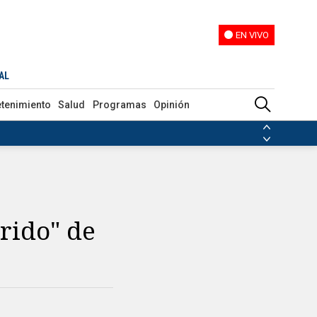
EN VIVO
EN VIVO
AL
etenimiento
Salud
Programas
Opinión
ias de las FARC
ezuela
Nicolás Maduro
Disidencias de las FARC
 en Venezuela
Nicolás Maduro
rido" de