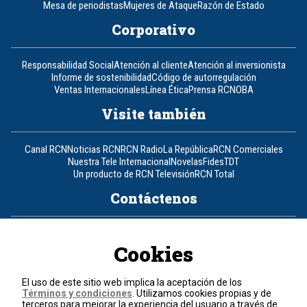
Mesa de periodistas
Mujeres de Ataque
Razón de Estado
Corporativo
Responsabilidad Social
Atención al cliente
Atención al inversionista
Informe de sostenibilidad
Código de autorregulación
Ventas Internacionales
Línea Ética
Prensa RCN
OBA
Visite también
Canal RCN
Noticias RCN
RCN Radio
La República
RCN Comerciales
Nuestra Tele Internacional
Novelas
Fides
TDT
Un producto de RCN Televisión
RCN Total
Contáctenos
Teléfono
+57 (601) 426 92 92
Cookies
Política de datos personales
Política de cookies
El uso de este sitio web implica la aceptación de los
Términos y condiciones
Términos y condiciones
. Utilizamos cookies propias y de
terceros para mejorar la experiencia del usuario a través de