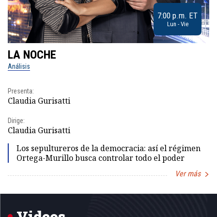
7:00 p.m. ET
Lun - Vie
LA NOCHE
L
Análisis
No
Presenta:
Pr
Claudia Gurisatti
Id
Dirige:
Dir
Claudia Gurisatti
Id
Los sepultureros de la democracia: así el régimen
Ortega-Murillo busca controlar todo el poder
Ver más
Item
1
of
5
Videos