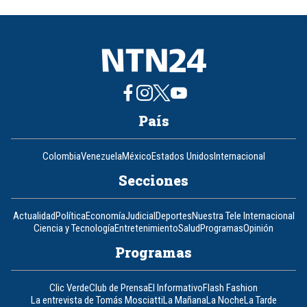
of
8
País
Colombia
Venezuela
México
Estados Unidos
Internacional
Secciones
Actualidad
Política
Economía
Judicial
Deportes
Nuestra Tele Internacional
Ciencia y Tecnología
Entretenimiento
Salud
Programas
Opinión
Programas
Clic Verde
Club de Prensa
El Informativo
Flash Fashion
La entrevista de Tomás Mosciatti
La Mañana
La Noche
La Tarde