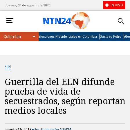
EN VIVO
Jueves, 06 de agosto de 2026
Elecciones Presidenciales en Colombia
Gustavo Petro
Abel
ELN
Guerrilla del ELN difunde
prueba de vida de
secuestrados, según reportan
medios locales
agosto 15, 2018
Por: Redacción NTN24