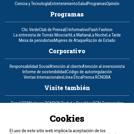
Ciencia y Tecnología
Entretenimiento
Salud
Programas
Opinión
Programas
Clic Verde
Club de Prensa
El Informativo
Flash Fashion
La entrevista de Tomás Mosciatti
La Mañana
La Noche
La Tarde
Mesa de periodistas
Mujeres de Ataque
Razón de Estado
Corporativo
Responsabilidad Social
Atención al cliente
Atención al inversionista
Informe de sostenibilidad
Código de autorregulación
Ventas Internacionales
Línea Ética
Prensa RCN
OBA
Visite también
Canal RCN
Noticias RCN
RCN Radio
La República
RCN Comerciales
Nuestra Tele Internacional
Novelas
Fides
TDT
Un producto de RCN Televisión
RCN Total
Cookies
Contáctenos
El uso de este sitio web implica la aceptación de los