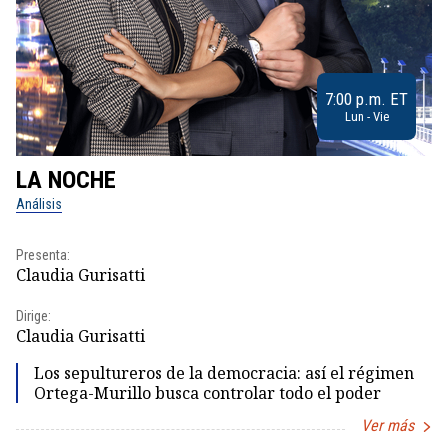
7:00 p.m. ET
Lun - Vie
LA NOCHE
L
Análisis
No
Presenta:
Pr
Claudia Gurisatti
Id
Dirige:
Dir
Claudia Gurisatti
Id
Los sepultureros de la democracia: así el régimen
Ortega-Murillo busca controlar todo el poder
Ver más
Item