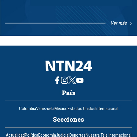
Ver más
Item
1
of
8
País
Colombia
Venezuela
México
Estados Unidos
Internacional
Secciones
Actualidad
Política
Economía
Judicial
Deportes
Nuestra Tele Internacional