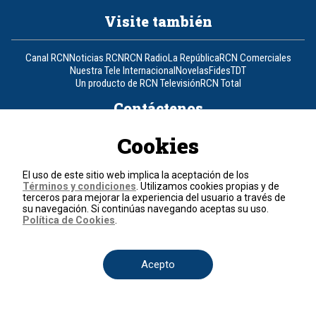
Visite también
Canal RCN
Noticias RCN
RCN Radio
La República
RCN Comerciales
Nuestra Tele Internacional
Novelas
Fides
TDT
Un producto de RCN Televisión
RCN Total
Contáctenos
Cookies
Teléfono
+57 (601) 426 92 92
El uso de este sitio web implica la aceptación de los
Política de datos personales
Términos y condiciones
. Utilizamos cookies propias y de
Política de cookies
terceros para mejorar la experiencia del usuario a través de
Términos y condiciones
su navegación. Si continúas navegando aceptas su uso.
Política de Cookies
.
© 2026, RCN Medios.
Todos los derechos reservados.
Organización Ardila Lülle - www.oal.com.co
Acepto