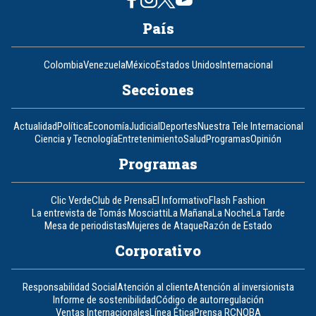
País
Colombia
Venezuela
México
Estados Unidos
Internacional
Secciones
Actualidad
Política
Economía
Judicial
Deportes
Nuestra Tele Internacional
Ciencia y Tecnología
Entretenimiento
Salud
Programas
Opinión
Programas
Clic Verde
Club de Prensa
El Informativo
Flash Fashion
La entrevista de Tomás Mosciatti
La Mañana
La Noche
La Tarde
Mesa de periodistas
Mujeres de Ataque
Razón de Estado
Corporativo
Responsabilidad Social
Atención al cliente
Atención al inversionista
Informe de sostenibilidad
Código de autorregulación
Ventas Internacionales
Línea Ética
Prensa RCN
OBA