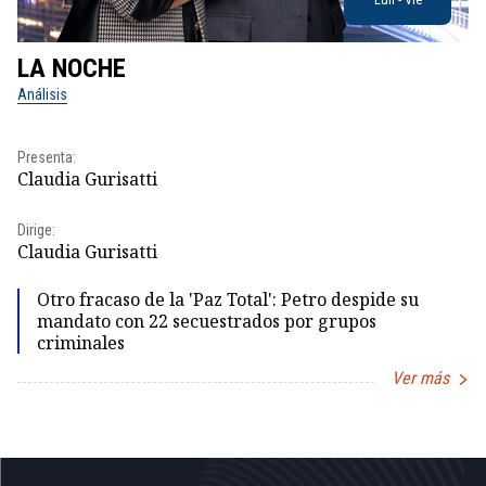
LA NOCHE
L
Análisis
No
Pr
Presenta:
Id
Claudia Gurisatti
Dir
Dirige:
Id
Claudia Gurisatti
Otro fracaso de la 'Paz Total': Petro despide su
mandato con 22 secuestrados por grupos
criminales
Ver más
Item
1
of
5