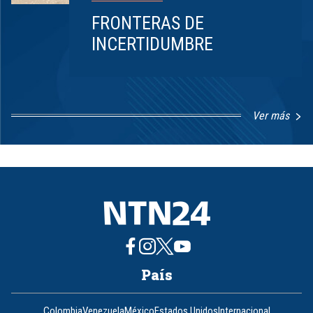
FRONTERAS DE
INCERTIDUMBRE
Ver más
Item
1
of
8
País
Colombia
Venezuela
México
Estados Unidos
Internacional