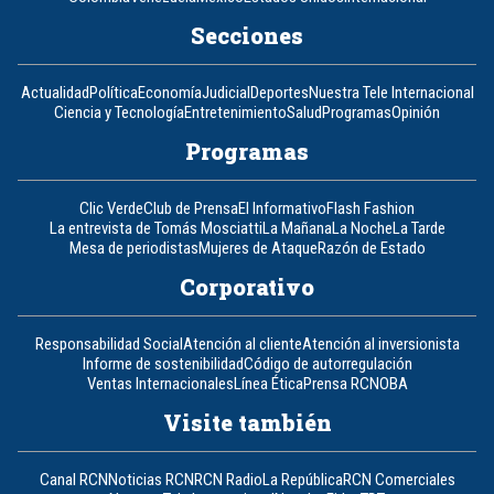
Secciones
Actualidad
Política
Economía
Judicial
Deportes
Nuestra Tele Internacional
Ciencia y Tecnología
Entretenimiento
Salud
Programas
Opinión
Programas
Clic Verde
Club de Prensa
El Informativo
Flash Fashion
La entrevista de Tomás Mosciatti
La Mañana
La Noche
La Tarde
Mesa de periodistas
Mujeres de Ataque
Razón de Estado
Corporativo
Responsabilidad Social
Atención al cliente
Atención al inversionista
Informe de sostenibilidad
Código de autorregulación
Ventas Internacionales
Línea Ética
Prensa RCN
OBA
Visite también
Canal RCN
Noticias RCN
RCN Radio
La República
RCN Comerciales