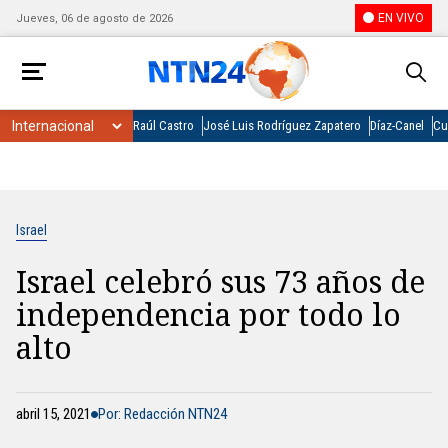
EN VIVO
Jueves, 06 de agosto de 2026
Raúl Castro
José Luis Rodríguez Zapatero
Díaz-Canel
Cu
Israel
Israel celebró sus 73 años de
independencia por todo lo
alto
abril 15, 2021
Por: Redacción NTN24