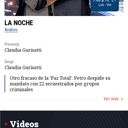
Lun - Vie
LA NOCHE
L
Análisis
No
Presenta:
Pr
Claudia Gurisatti
Id
Dirige:
Dir
Claudia Gurisatti
Id
Otro fracaso de la 'Paz Total': Petro despide su
mandato con 22 secuestrados por grupos
criminales
Ver más
Item
1
of
5
Videos