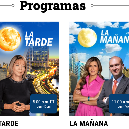
Programas
5:00 p.m. ET
11:00 a.m
Lun - Dom
Lun - Vi
TARDE
LA MAÑANA