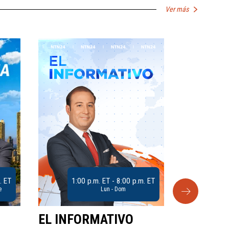
Ver más
. ET
1:00 p.m. ET - 8:00 p.m. ET
e
Lun - Dom
EL INFORMATIVO
CLUB D