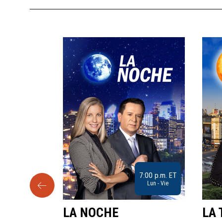
9:30 a.m. ET
7:00 p.m. ET
Sab
Lun - Vie
LA NOCHE
LA 