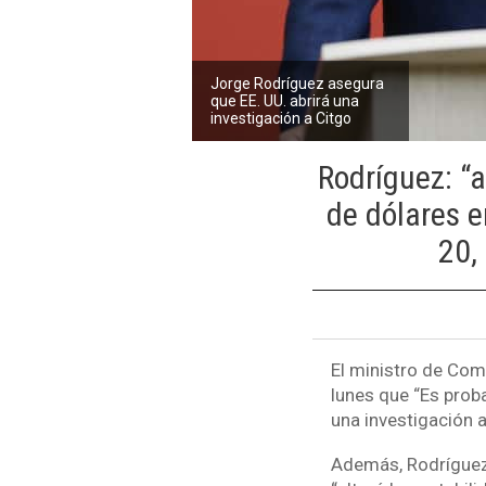
Jorge Rodríguez asegura
que EE. UU. abrirá una
investigación a Citgo
Rodríguez: “a
de dólares e
20,
El ministro de Com
lunes que “Es prob
una investigación 
Además, Rodríguez 