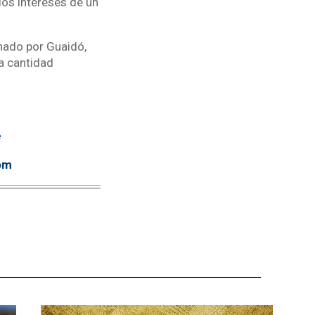
los intereses de un
nado por Guaidó,
a cantidad
e
om