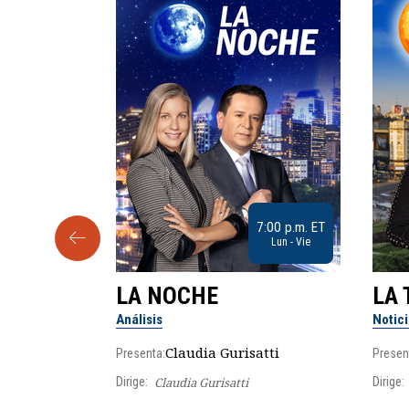
9:30 a.m. ET
7:00 p.m. ET
Sab
Lun - Vie
LA NOCHE
LA 
Análisis
Notic
lgo
Claudia Gurisatti
Presenta:
Presen
Dirige:
Claudia Gurisatti
Dirige: