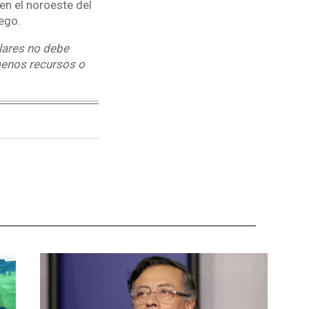
n el noroeste del
ego.
ulares no debe
 menos recursos o