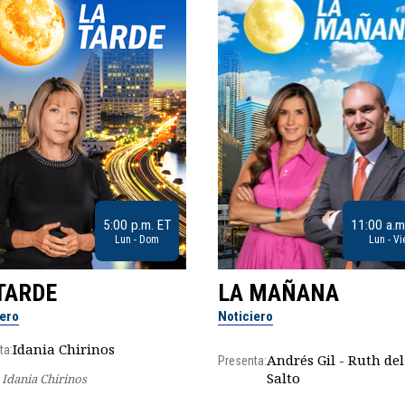
5:00 p.m. ET
11:00 a.m
Lun - Dom
Lun - Vi
TARDE
LA MAÑANA
iero
Noticiero
Idania Chirinos
ta:
Andrés Gil - Ruth del
Presenta:
Salto
Idania Chirinos