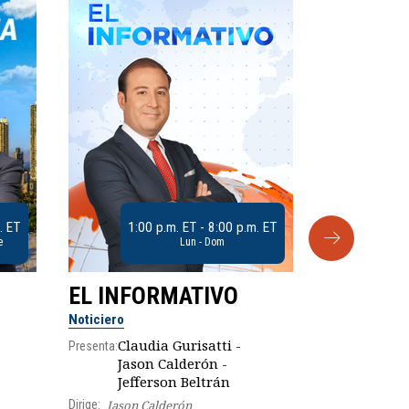
. ET
1:00 p.m. ET - 8:00 p.m. ET
e
Lun - Dom
EL INFORMATIVO
CLUB D
Noticiero
Análisis
Claudia Gurisatti -
Presenta:
Jason Calderón -
Robe
Presenta:
Jefferson Beltrán
Dirige:
Jason Calderón