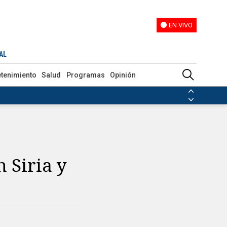
EN VIVO
EN VIVO
AL
etenimiento
Salud
Programas
Opinión
ias de las FARC
ezuela
Nicolás Maduro
Disidencias de las FARC
 en Venezuela
Nicolás Maduro
 Siria y