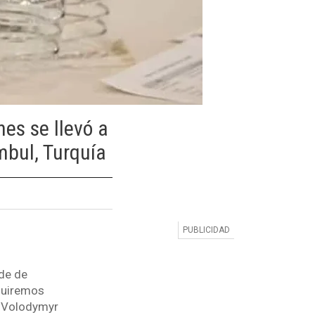
es se llevó a
mbul, Turquía
 de de
eguiremos
o Volodymyr