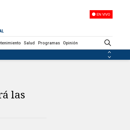
EN VIVO
EN VIVO
AL
etenimiento
Salud
Programas
Opinión
ias de las FARC
ezuela
Nicolás Maduro
Disidencias de las FARC
 en Venezuela
Nicolás Maduro
á las