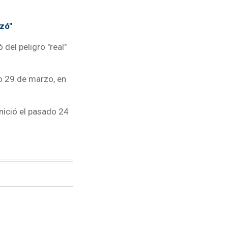
zó"
 del peligro "real"
o 29 de marzo, en
inició el pasado 24