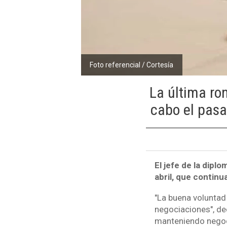
Foto referencial / Cortesía
La última ro
cabo el pasa
El jefe de la dipl
abril, que contin
"La buena voluntad 
negociaciones", de
manteniendo negoci