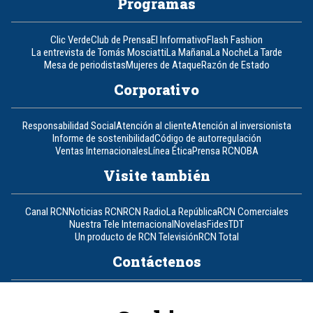
Programas
Clic Verde
Club de Prensa
El Informativo
Flash Fashion
La entrevista de Tomás Mosciatti
La Mañana
La Noche
La Tarde
Mesa de periodistas
Mujeres de Ataque
Razón de Estado
Corporativo
Responsabilidad Social
Atención al cliente
Atención al inversionista
Informe de sostenibilidad
Código de autorregulación
Ventas Internacionales
Línea Ética
Prensa RCN
OBA
Visite también
Canal RCN
Noticias RCN
RCN Radio
La República
RCN Comerciales
Nuestra Tele Internacional
Novelas
Fides
TDT
Un producto de RCN Televisión
RCN Total
Contáctenos
Teléfono
+57 (601) 426 92 92