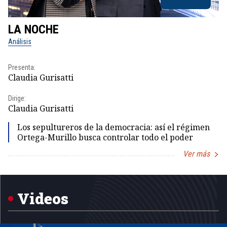
LA NOCHE
L
Análisis
No
Presenta:
Pr
Claudia Gurisatti
Id
Dirige:
Dir
Claudia Gurisatti
Id
Los sepultureros de la democracia: así el régimen
Ortega-Murillo busca controlar todo el poder
Ver más
Item
1
of
5
Videos