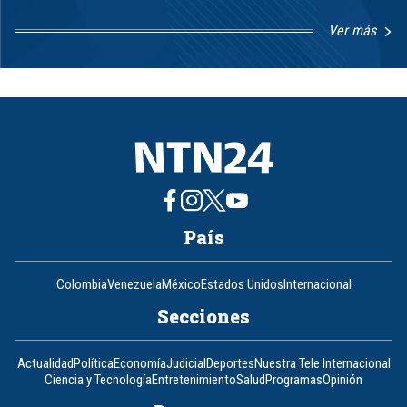
Ver más
Item
1
of
8
País
Colombia
Venezuela
México
Estados Unidos
Internacional
Secciones
Actualidad
Política
Economía
Judicial
Deportes
Nuestra Tele Internacional
Ciencia y Tecnología
Entretenimiento
Salud
Programas
Opinión