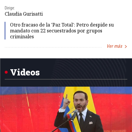
Dirige:
Dir
Claudia Gurisatti
Id
Otro fracaso de la 'Paz Total': Petro despide su
mandato con 22 secuestrados por grupos
criminales
Ver más
Item
1
of
5
Videos