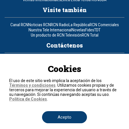
Visite también
Canal RCN
Noticias RCN
RCN Radio
La República
RCN Comerciales
Nuestra Tele Internacional
Novelas
Fides
TDT
Un producto de RCN Televisión
RCN Total
Contáctenos
Teléfono
+57 (601) 426 92 92
Cookies
Política de datos personales
Política de cookies
El uso de este sitio web implica la aceptación de los
Términos y condiciones
Términos y condiciones
. Utilizamos cookies propias y de
terceros para mejorar la experiencia del usuario a través de
su navegación. Si continúas navegando aceptas su uso.
© 2026, RCN Medios.
Política de Cookies
.
Todos los derechos reservados.
Organización Ardila Lülle - www.oal.com.co
Acepto