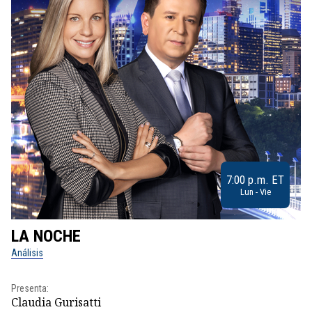
7:00 p.m. ET
Lun - Vie
LA NOCHE
L
Análisis
No
Presenta:
Pr
Claudia Gurisatti
Id