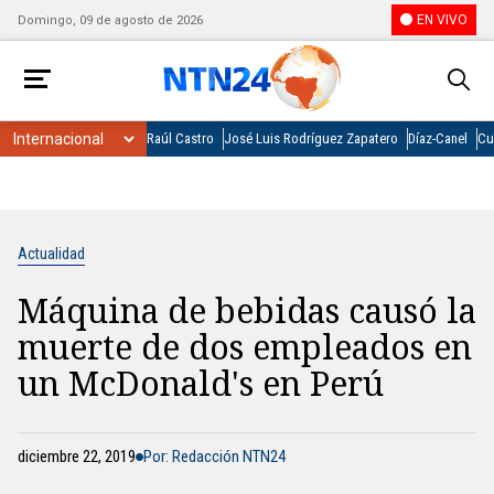
EN VIVO
Domingo, 09 de agosto de 2026
Raúl Castro
José Luis Rodríguez Zapatero
Díaz-Canel
Cu
Actualidad
Máquina de bebidas causó la
muerte de dos empleados en
un McDonald's en Perú
diciembre 22, 2019
Por: Redacción NTN24