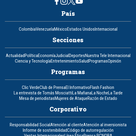
País
Colombia
Venezuela
México
Estados Unidos
Internacional
Secciones
Actualidad
Política
Economía
Judicial
Deportes
Nuestra Tele Internacional
Ciencia y Tecnología
Entretenimiento
Salud
Programas
Opinión
Programas
Clic Verde
Club de Prensa
El Informativo
Flash Fashion
La entrevista de Tomás Mosciatti
La Mañana
La Noche
La Tarde
Mesa de periodistas
Mujeres de Ataque
Razón de Estado
Corporativo
Responsabilidad Social
Atención al cliente
Atención al inversionista
Informe de sostenibilidad
Código de autorregulación
Ventas Internacionales
Línea Ética
Prensa RCN
OBA