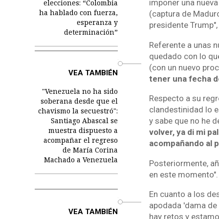
imponer una nueva e
elecciones: “Colombia
ha hablado con fuerza,
(captura de Maduro
esperanza y
presidente Trump",
determinación”
Referente a unas n
quedado con lo que
o
(con un nuevo proc
VEA TAMBIÉN
tener una fecha d
"Venezuela no ha sido
Respecto a su regr
soberana desde que el
clandestinidad lo 
chavismo la secuestró":
Santiago Abascal se
y sabe que no he d
muestra dispuesto a
volver, ya di mi p
acompañar el regreso
acompañando al pu
de María Corina
Machado a Venezuela
Posteriormente, aña
en este momento".
En cuanto a los des
o
apodada 'dama de h
VEA TAMBIÉN
hay retos y estamos