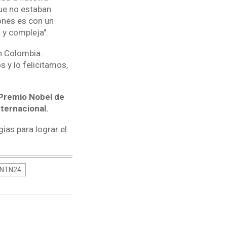
que no estaban
ones es con un
 y compleja".
en Colombia.
 y lo felicitamos,
 Premio Nobel de
ternacional.
ias para lograr el
o NTN24