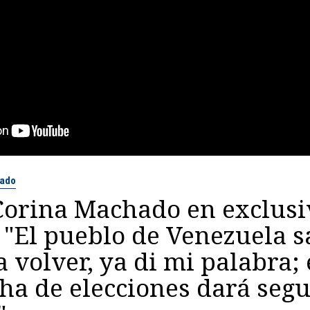
hado
Corina Machado en exclusi
"El pueblo de Venezuela 
a volver, ya di mi palabra; 
ha de elecciones dará seg