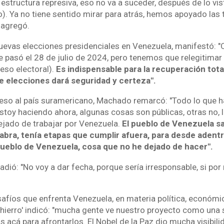
structura represiva, eso no va a suceder, después de lo vis
). Ya no tiene sentido mirar para atrás, hemos apoyado las 
 agregó.
uevas elecciones presidenciales en Venezuela, manifestó: "
 pasó el 28 de julio de 2024, pero tenemos que relegitimar
eso electoral).
Es indispensable para la recuperación tota
e elecciones dará seguridad y certeza".
eso al país suramericano, Machado remarcó: "Todo lo que h
estoy haciendo ahora, algunas cosas son públicas, otras no,
ejado de trabajar por Venezuela.
El pueblo de Venezuela sa
alabra, tenía etapas que cumplir afuera, para desde adent
eblo de Venezuela, cosa que no he dejado de hacer".
dió: "No voy a dar fecha, porque sería irresponsable, si por m
afíos que enfrenta Venezuela, en materia política, económica
ierro' indicó: "mucha gente ve nuestro proyecto como una s
 acá para afrontarlos. El Nobel de la Paz dio mucha visibili