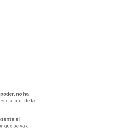
 poder, no ha
esó la líder de la
esente el
r que se va a