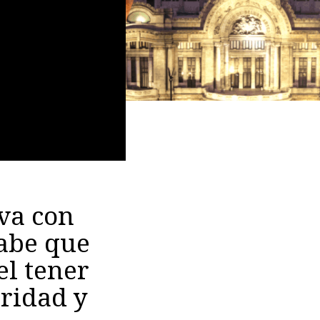
va con
sabe que
el tener
uridad y