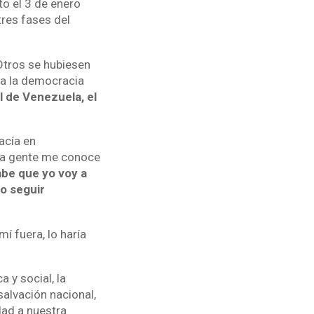
to el 3 de enero
tres fases del
Otros se hubiesen
 a la democracia
l de Venezuela, el
acía en
 la gente me conoce
be que yo voy a
ro seguir
í fuera, lo haría
 y social, la
alvación nacional,
dad a nuestra