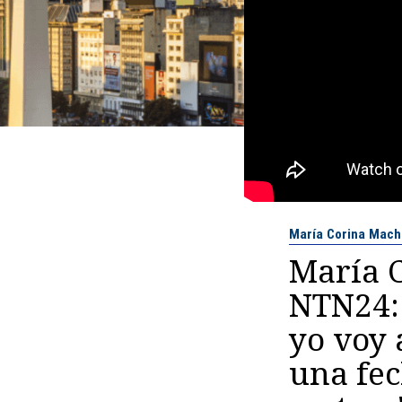
María Corina Mac
María 
NTN24: 
yo voy 
una fec