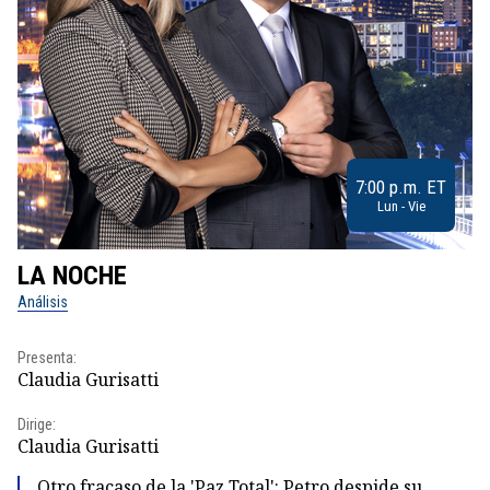
7:00 p.m. ET
Lun - Vie
LA NOCHE
L
Análisis
No
Presenta:
Pr
Claudia Gurisatti
Id
Dirige:
Dir
Claudia Gurisatti
Id
Otro fracaso de la 'Paz Total': Petro despide su