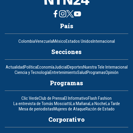
País
Colombia
Venezuela
México
Estados Unidos
Internacional
Secciones
Actualidad
Política
Economía
Judicial
Deportes
Nuestra Tele Internacional
Ciencia y Tecnología
Entretenimiento
Salud
Programas
Opinión
Programas
Clic Verde
Club de Prensa
El Informativo
Flash Fashion
La entrevista de Tomás Mosciatti
La Mañana
La Noche
La Tarde
Mesa de periodistas
Mujeres de Ataque
Razón de Estado
Corporativo