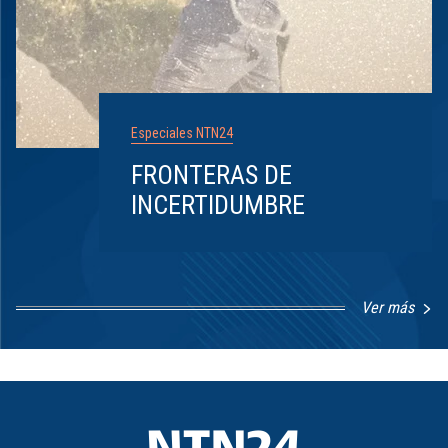
Especiales NTN24
FRONTERAS DE
INCERTIDUMBRE
Ver más
Item
1
of
8